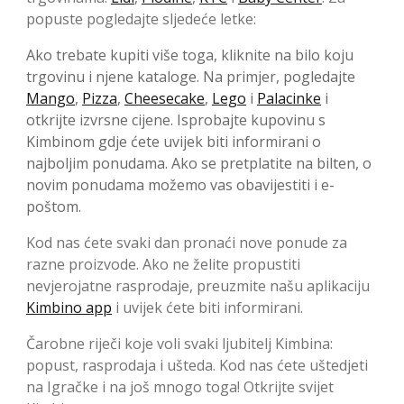
popuste pogledajte sljedeće letke:
Ako trebate kupiti više toga, kliknite na bilo koju
trgovinu i njene kataloge. Na primjer, pogledajte
Mango
,
Pizza
,
Cheesecake
,
Lego
i
Palacinke
i
otkrijte izvrsne cijene. Isprobajte kupovinu s
Kimbinom gdje ćete uvijek biti informirani o
najboljim ponudama. Ako se pretplatite na bilten, o
novim ponudama možemo vas obavijestiti i e-
poštom.
Kod nas ćete svaki dan pronaći nove ponude za
razne proizvode. Ako ne želite propustiti
nevjerojatne rasprodaje, preuzmite našu aplikaciju
Kimbino app
i uvijek ćete biti informirani.
Čarobne riječi koje voli svaki ljubitelj Kimbina:
popust, rasprodaja i ušteda. Kod nas ćete uštedjeti
na Igračke i na još mnogo toga! Otkrijte svijet