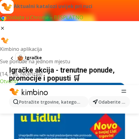
Aktualni katalozi uvijek pri ruci
Dodajte u Chrome – BESPLATNO
Kimbino aplikacija
Igračke
Sve ponude na jednom mjestu
Igračke akcija - trenutne ponude,
(14,1 tis. recenzija)
promocije i popusti 🛒
Otvoriti
Potražite trgovine, kategorije, proizvode...
Odaberite grad