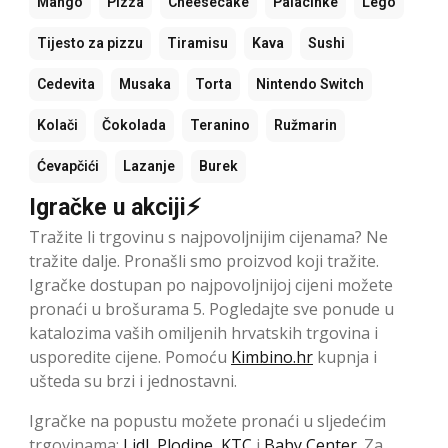
Mango
Pizza
Cheesecake
Palacinke
Lego
Tijesto za pizzu
Tiramisu
Kava
Sushi
Cedevita
Musaka
Torta
Nintendo Switch
Kolači
Čokolada
Teranino
Ružmarin
Ćevapčići
Lazanje
Burek
Igračke u akciji⚡
Tražite li trgovinu s najpovoljnijim cijenama? Ne
tražite dalje. Pronašli smo proizvod koji tražite.
Igračke dostupan po najpovoljnijoj cijeni možete
pronaći u brošurama 5. Pogledajte sve ponude u
katalozima vaših omiljenih hrvatskih trgovina i
usporedite cijene. Pomoću
Kimbino.hr
kupnja i
ušteda su brzi i jednostavni.
Igračke na popustu možete pronaći u sljedećim
trgovinama:
Lidl
,
Plodine
,
KTC
i
Baby Center
. Za