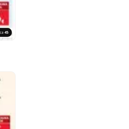
ica
45