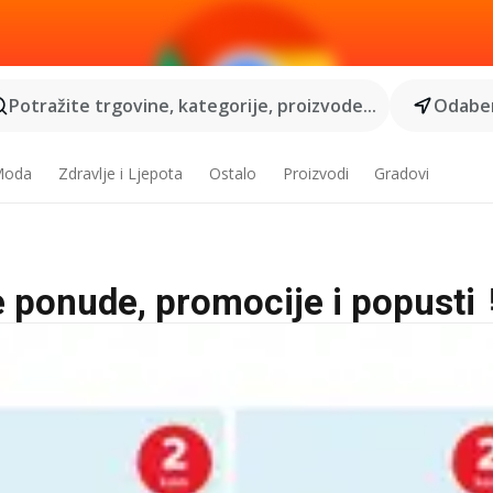
Potražite trgovine, kategorije, proizvode...
Odaber
 Moda
Zdravlje i Ljepota
Ostalo
Proizvodi
Gradovi
e ponude, promocije i popusti 