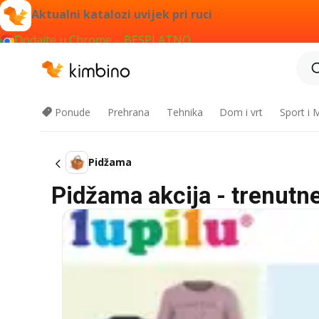
Aktualni katalozi uvijek pri ruci
Dodajte u Chrome – BESPLATNO
Ponude
Prehrana
Tehnika
Dom i vrt
Sport i
Pidžama
Pidžama akcija - trenutn