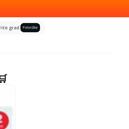
ite grad
Potvrdite
🛒