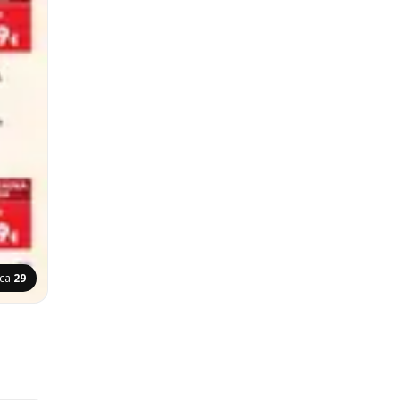
ica
29