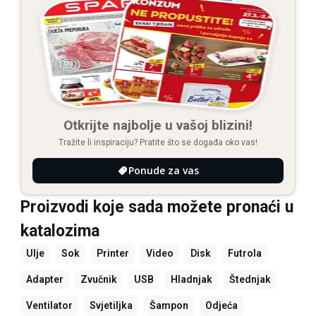
Otkrijte najbolje u vašoj blizini!
Tražite li inspiraciju? Pratite što se događa oko vas!
Ponude za vas
Proizvodi koje sada možete pronaći u
katalozima
Ulje
Sok
Printer
Video
Disk
Futrola
Adapter
Zvučnik
USB
Hladnjak
Štednjak
Ventilator
Svjetiljka
Šampon
Odjeća