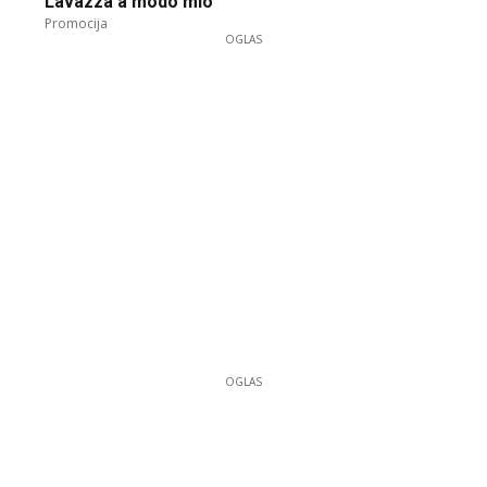
Lavazza a modo mio
Promocija
OGLAS
OGLAS