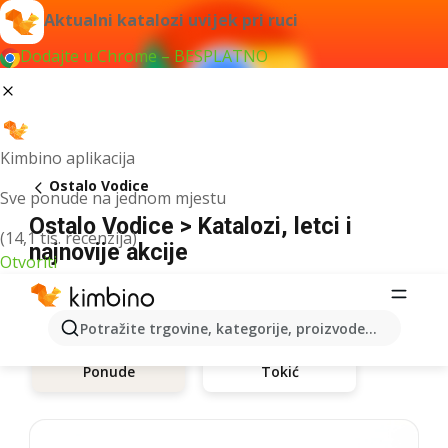
Aktualni katalozi uvijek pri ruci
Dodajte u Chrome – BESPLATNO
Kimbino aplikacija
Ostalo Vodice
Sve ponude na jednom mjestu
Ostalo Vodice > Katalozi, letci i
(14,1 tis. recenzija)
najnovije akcije
Otvoriti
Potražite trgovine, kategorije, proizvode...
Tokić
Ponude