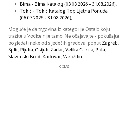
Bima - Bima Katalog (03.08.2026 - 31.08.2026)
,
Tokić - Tokić Katalog Top Ljetna Ponuda
(06.07.2026 - 31.08.2026)
,
Moguće je da trgovina iz kategorije Ostalo koju
tražite u Vodice nije tamo. Ne očajavajte - pokušajte
pogledati neke od sljedećih gradova, poput
Zagreb
,
Split
,
Rijeka
,
Osijek
,
Zadar
,
Velika Gorica
,
Pula
,
Slavonski Brod
,
Karlovac
,
Varaždin
.
OGLAS