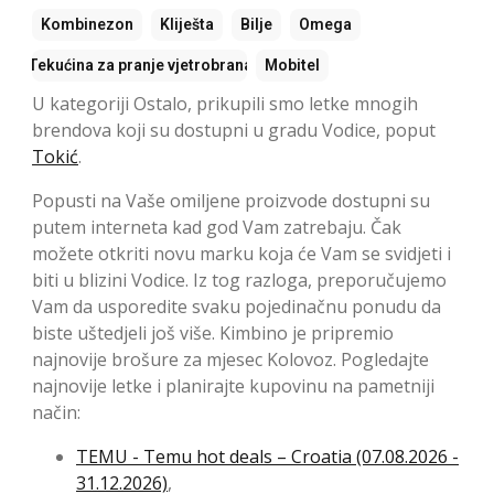
Kombinezon
Kliješta
Bilje
Omega
Tekućina za pranje vjetrobrana
Mobitel
U kategoriji Ostalo, prikupili smo letke mnogih
brendova koji su dostupni u gradu Vodice, poput
Tokić
.
Popusti na Vaše omiljene proizvode dostupni su
putem interneta kad god Vam zatrebaju. Čak
možete otkriti novu marku koja će Vam se svidjeti i
biti u blizini Vodice. Iz tog razloga, preporučujemo
Vam da usporedite svaku pojedinačnu ponudu da
biste uštedjeli još više. Kimbino je pripremio
najnovije brošure za mjesec Kolovoz. Pogledajte
najnovije letke i planirajte kupovinu na pametniji
način:
TEMU - Temu hot deals – Croatia (07.08.2026 -
31.12.2026)
,