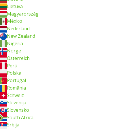
Lietuva
Magyarország
México
Nederland
New Zealand
Nigeria
Norge
Österreich
Perú
Polska
Portugal
România
Schweiz
Slovenija
Slovensko
South Africa
Srbija