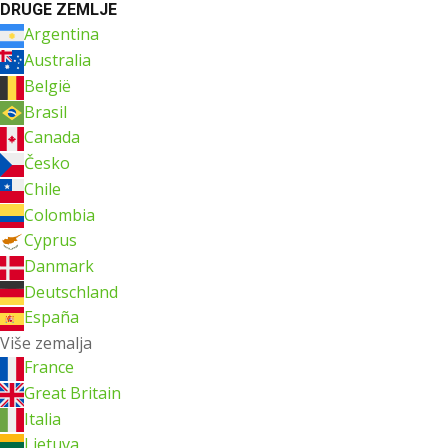
DRUGE ZEMLJE
Argentina
Australia
België
Brasil
Canada
Česko
Chile
Colombia
Cyprus
Danmark
Deutschland
España
Više zemalja
France
Great Britain
Italia
Lietuva