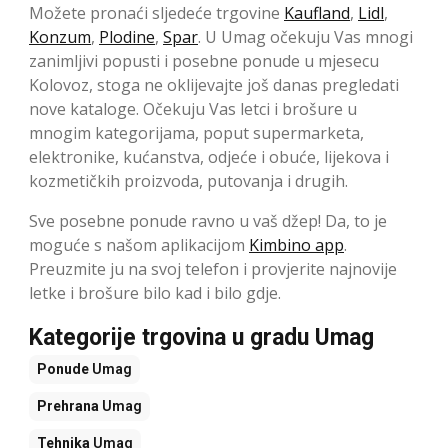
Možete pronaći sljedeće trgovine
Kaufland
,
Lidl
,
Konzum
,
Plodine
,
Spar
. U Umag očekuju Vas mnogi
zanimljivi popusti i posebne ponude u mjesecu
Kolovoz, ​​stoga ne oklijevajte još danas pregledati
nove kataloge. Očekuju Vas letci i brošure u
mnogim kategorijama, poput supermarketa,
elektronike, kućanstva, odjeće i obuće, lijekova i
kozmetičkih proizvoda, putovanja i drugih.
Sve posebne ponude ravno u vaš džep! Da, to je
moguće s našom aplikacijom
Kimbino app
.
Preuzmite ju na svoj telefon i provjerite najnovije
letke i brošure bilo kad i bilo gdje.
Kategorije trgovina u gradu Umag
Ponude
Umag
Prehrana
Umag
Tehnika
Umag