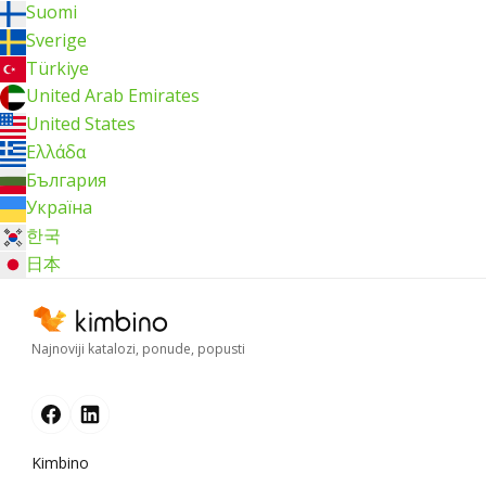
Suomi
Sverige
Türkiye
United Arab Emirates
United States
Ελλάδα
България
Україна
한국
日本
Najnoviji katalozi, ponude, popusti
Kimbino