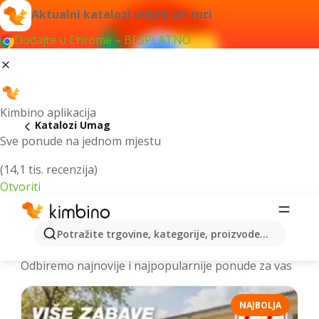
Aktualni katalozi uvijek pri ruci
Dodajte u Chrome – BESPLATNO
Kimbino aplikacija
Katalozi Umag
Sve ponude na jednom mjestu
(14,1 tis. recenzija)
Otvoriti
Najnoviji katalozi Umag > letci i akcije
Potražite trgovine, kategorije, proizvode...
online
Odbiremo najnovije i najpopularnije ponude za vas
NAJBOLJA