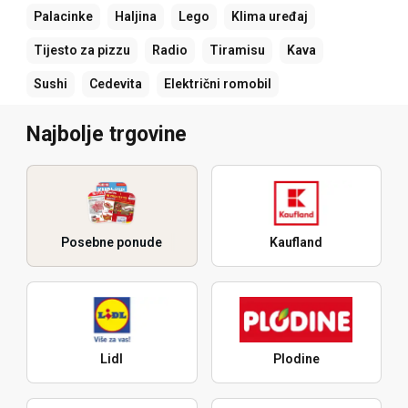
Palacinke
Haljina
Lego
Klima uređaj
Tijesto za pizzu
Radio
Tiramisu
Kava
Sushi
Cedevita
Električni romobil
Najbolje trgovine
Posebne ponude
Kaufland
Lidl
Plodine