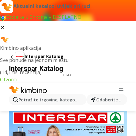
Aktualni katalozi uvijek pri ruci
Dodajte u Chrome – BESPLATNO
Kimbino aplikacija
Interspar Katalog
Sve ponude na jednom mjestu
Interspar Katalog
(14,1 tis. recenzija)
OGLAS
Otvoriti
Potražite trgovine, kategorije, proizvode...
Odaberite grad