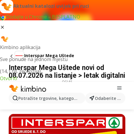
Aktualni katalozi uvijek pri ruci
Dodajte u Chrome – BESPLATNO
Kimbino aplikacija
Interspar Mega Uštede
Sve ponude na jednom mjestu
Interspar Mega Uštede novi od
(14,1 tis. recenzija)
08.07.2026 na listanje > letak digitalni
Otvoriti
OGLAS
Potražite trgovine, kategorije, proizvode...
Odaberite grad