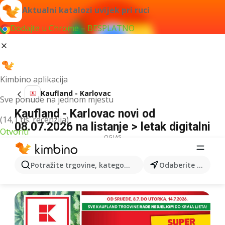
Aktualni katalozi uvijek pri ruci
Dodajte u Chrome – BESPLATNO
Kimbino aplikacija
Kaufland - Karlovac
Sve ponude na jednom mjestu
Kaufland - Karlovac novi od
(14,1 tis. recenzija)
08.07.2026 na listanje > letak digitalni
Otvoriti
OGLAS
Potražite trgovine, kategorije, proizvode...
Odaberite grad