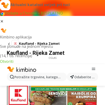
Aktualni katalozi uvijek pri ruci
Dodajte u Chrome – BESPLATNO
Kimbino aplikacija
Kaufland - Rijeka Zamet
Sve ponude na jednom mjestu
Kaufland - Rijeka Zamet
(14,1 tis. recenzija)
OGLAS
Otvoriti
Potražite trgovine, kategorije, proizvode...
Odaberite grad