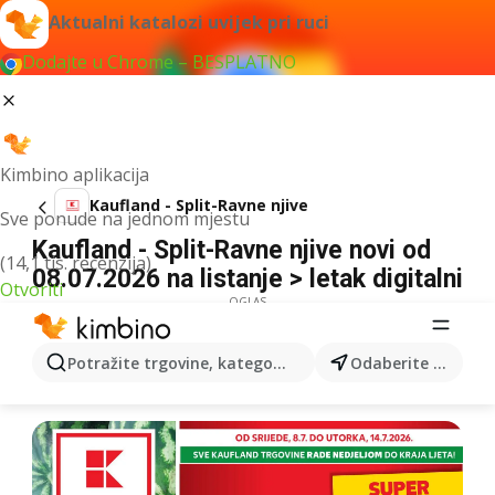
Aktualni katalozi uvijek pri ruci
Dodajte u Chrome – BESPLATNO
Kimbino aplikacija
Kaufland - Split-Ravne njive
Sve ponude na jednom mjestu
Kaufland - Split-Ravne njive novi od
(14,1 tis. recenzija)
08.07.2026 na listanje > letak digitalni
Otvoriti
OGLAS
Potražite trgovine, kategorije, proizvode...
Odaberite grad