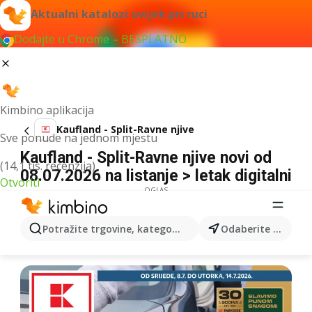
Aktualni katalozi uvijek pri ruci
Dodajte u Chrome – BESPLATNO
Kimbino aplikacija
Kaufland - Split-Ravne njive
Sve ponude na jednom mjestu
Kaufland - Split-Ravne njive novi od
(14,1 tis. recenzija)
08.07.2026 na listanje > letak digitalni
Otvoriti
OGLAS
Potražite trgovine, kategorije, proizvode...
Odaberite grad