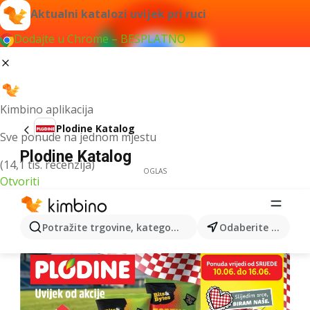
Aktualni katalozi uvijek pri ruci
Dodajte u Chrome – BESPLATNO
Kimbino aplikacija
Plodine Katalog
Sve ponude na jednom mjestu
Plodine Katalog
(14,1 tis. recenzija)
OGLAS
Otvoriti
Potražite trgovine, kategorije, proizvode...
Odaberite grad