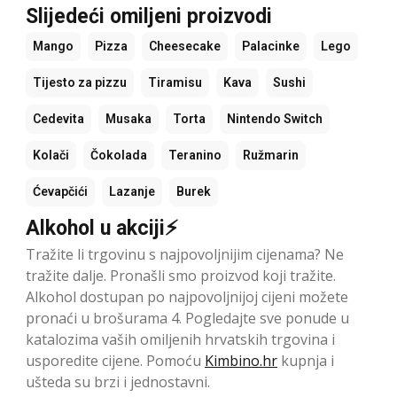
Slijedeći omiljeni proizvodi
Mango
Pizza
Cheesecake
Palacinke
Lego
Tijesto za pizzu
Tiramisu
Kava
Sushi
Cedevita
Musaka
Torta
Nintendo Switch
Kolači
Čokolada
Teranino
Ružmarin
Ćevapčići
Lazanje
Burek
Alkohol u akciji⚡
Tražite li trgovinu s najpovoljnijim cijenama? Ne
tražite dalje. Pronašli smo proizvod koji tražite.
Alkohol dostupan po najpovoljnijoj cijeni možete
pronaći u brošurama 4. Pogledajte sve ponude u
katalozima vaših omiljenih hrvatskih trgovina i
usporedite cijene. Pomoću
Kimbino.hr
kupnja i
ušteda su brzi i jednostavni.