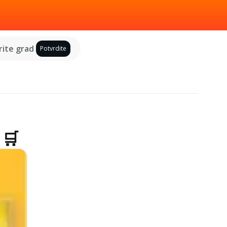
ite grad
Potvrdite
 🛒