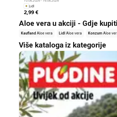
10.08.2026
-
16.08.2026
Lidl
2,99 €
Aloe vera u akciji - Gdje kupit
Kaufland
Aloe vera
Lidl
Aloe vera
Konzum
Aloe ver
Više kataloga iz kategorije