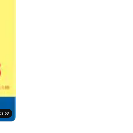
ica
63