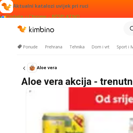
Aktualni katalozi uvijek pri ruci
Dodajte u Chrome – BESPLATNO
Ponude
Prehrana
Tehnika
Dom i vrt
Sport i
Aloe vera
Aloe vera akcija - trenut