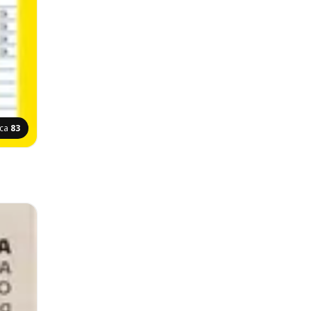
ica
83