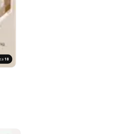
ica
18