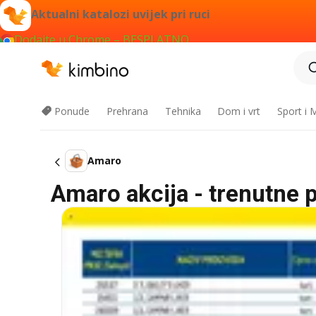
Aktualni katalozi uvijek pri ruci
Dodajte u Chrome – BESPLATNO
Ponude
Prehrana
Tehnika
Dom i vrt
Sport i
Amaro
Amaro akcija - trenutne 