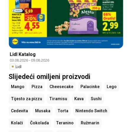
Lidl Katalog
03.08.2026
-
09.08.2026
Lidl
Slijedeći omiljeni proizvodi
Mango
Pizza
Cheesecake
Palacinke
Lego
Tijesto za pizzu
Tiramisu
Kava
Sushi
Cedevita
Musaka
Torta
Nintendo Switch
Kolači
Čokolada
Teranino
Ružmarin