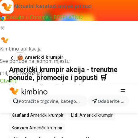
Aktualni katalozi uvijek pri ruci
Dodajte u Chrome – BESPLATNO
Kimbino aplikacija
Američki krumpir
Sve ponude na jednom mjestu
Američki krumpir akcija - trenutne
(14,1 tis. recenzija)
ponude, promocije i popusti 🛒
Otvoriti
Nismo pronašli rezultate za taj izraz.
Američki krumpir u akciji - Gdje
Potražite trgovine, kategorije, proizvode...
Odaberite grad
kupiti?
Kaufland
Američki krumpir
Lidl
Američki krumpir
Konzum
Američki krumpir