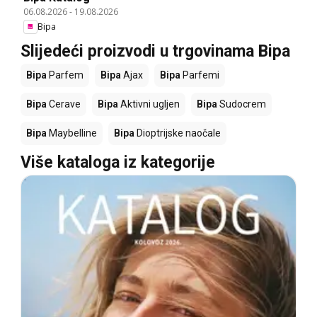
06.08.2026
-
19.08.2026
Bipa
Slijedeći proizvodi u trgovinama Bipa
Bipa
Parfem
Bipa
Ajax
Bipa
Parfemi
Bipa
Cerave
Bipa
Aktivni ugljen
Bipa
Sudocrem
Bipa
Maybelline
Bipa
Dioptrijske naočale
Više kataloga iz kategorije