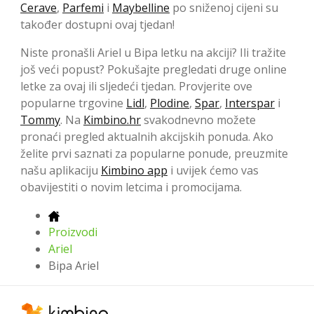
Cerave
,
Parfemi
i
Maybelline
po sniženoj cijeni su
također dostupni ovaj tjedan!
Niste pronašli Ariel u Bipa letku na akciji? Ili tražite
još veći popust? Pokušajte pregledati druge online
letke za ovaj ili sljedeći tjedan. Provjerite ove
popularne trgovine
Lidl
,
Plodine
,
Spar
,
Interspar
i
Tommy
. Na
Kimbino.hr
svakodnevno možete
pronaći pregled aktualnih akcijskih ponuda. Ako
želite prvi saznati za popularne ponude, preuzmite
našu aplikaciju
Kimbino app
i uvijek ćemo vas
obavijestiti o novim letcima i promocijama.
Proizvodi
Ariel
Bipa Ariel