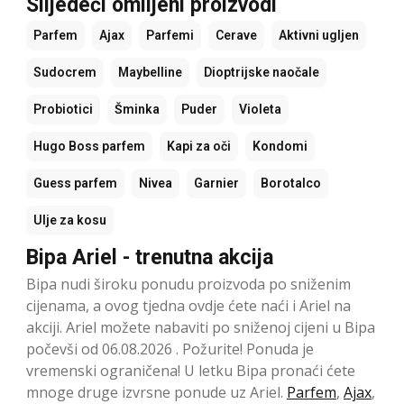
Slijedeći omiljeni proizvodi
Parfem
Ajax
Parfemi
Cerave
Aktivni ugljen
Sudocrem
Maybelline
Dioptrijske naočale
Probiotici
Šminka
Puder
Violeta
Hugo Boss parfem
Kapi za oči
Kondomi
Guess parfem
Nivea
Garnier
Borotalco
Ulje za kosu
Bipa Ariel - trenutna akcija
Bipa nudi široku ponudu proizvoda po sniženim
cijenama, a ovog tjedna ovdje ćete naći i Ariel na
akciji. Ariel možete nabaviti po sniženoj cijeni u Bipa
počevši od 06.08.2026 . Požurite! Ponuda je
vremenski ograničena! U letku Bipa pronaći ćete
mnoge druge izvrsne ponude uz Ariel.
Parfem
,
Ajax
,