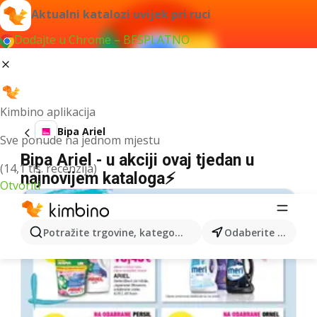
Aktualni katalozi uvijek pri ruci
Dodajte u Chrome – BESPLATNO
Kimbino aplikacija
Bipa Ariel
Sve ponude na jednom mjestu
Bipa Ariel - u akciji ovaj tjedan u
(14,1 tis. recenzija)
najnovijem kataloga⚡
Otvoriti
Potražite trgovine, kategorije, proizvode...
Odaberite grad