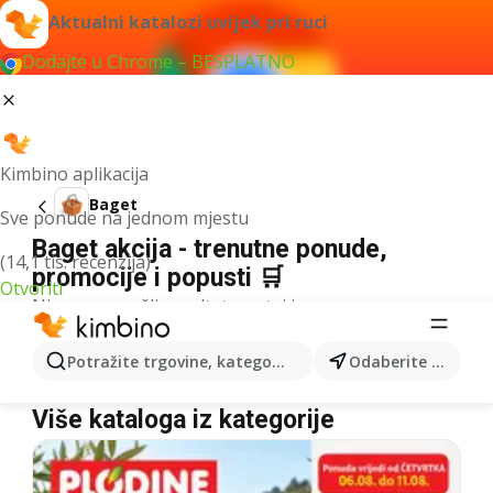
Aktualni katalozi uvijek pri ruci
Dodajte u Chrome – BESPLATNO
Kimbino aplikacija
Baget
Sve ponude na jednom mjestu
Baget akcija - trenutne ponude,
(14,1 tis. recenzija)
promocije i popusti 🛒
Otvoriti
Nismo pronašli rezultate za taj izraz.
Baget u akciji - Gdje kupiti?
Potražite trgovine, kategorije, proizvode...
Odaberite grad
Lidl
Baget
Kaufland
Baget
Konzum
Baget
Više kataloga iz kategorije