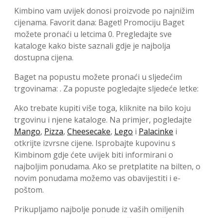
Kimbino vam uvijek donosi proizvode po najnižim
cijenama. Favorit dana: Baget! Promociju Baget
možete pronaći u letcima 0. Pregledajte sve
kataloge kako biste saznali gdje je najbolja
dostupna cijena.
Baget na popustu možete pronaći u sljedećim
trgovinama: . Za popuste pogledajte sljedeće letke:
Ako trebate kupiti više toga, kliknite na bilo koju
trgovinu i njene kataloge. Na primjer, pogledajte
Mango
,
Pizza
,
Cheesecake
,
Lego
i
Palacinke
i
otkrijte izvrsne cijene. Isprobajte kupovinu s
Kimbinom gdje ćete uvijek biti informirani o
najboljim ponudama. Ako se pretplatite na bilten, o
novim ponudama možemo vas obavijestiti i e-
poštom.
Prikupljamo najbolje ponude iz vaših omiljenih