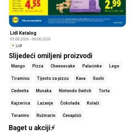
Lidl Katalog
03.08.2026
-
09.08.2026
Lidl
Slijedeći omiljeni proizvodi
Mango
Pizza
Cheesecake
Palacinke
Lego
Tiramisu
Tijesto za pizzu
Kava
Sushi
Cedevita
Musaka
Nintendo Switch
Torta
Kajzerica
Lazanje
Čokolada
Kolači
Teranino
Ružmarin
Ćevapčići
Baget u akciji⚡