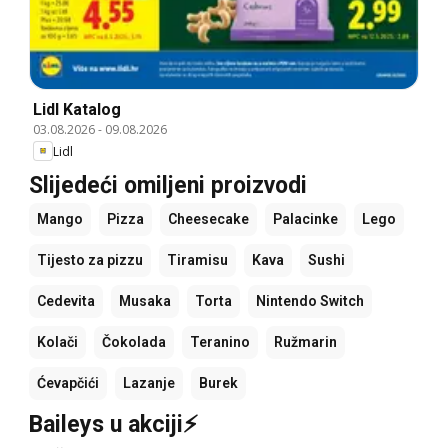
Lidl Katalog
03.08.2026
-
09.08.2026
Lidl
Slijedeći omiljeni proizvodi
Mango
Pizza
Cheesecake
Palacinke
Lego
Tijesto za pizzu
Tiramisu
Kava
Sushi
Cedevita
Musaka
Torta
Nintendo Switch
Kolači
Čokolada
Teranino
Ružmarin
Ćevapčići
Lazanje
Burek
Baileys u akciji⚡