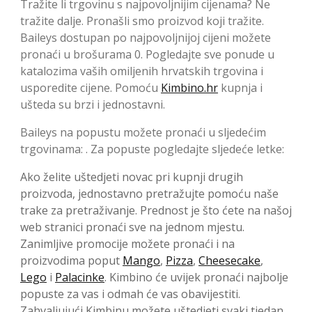
Tražite li trgovinu s najpovoljnijim cijenama? Ne
tražite dalje. Pronašli smo proizvod koji tražite.
Baileys dostupan po najpovoljnijoj cijeni možete
pronaći u brošurama 0. Pogledajte sve ponude u
katalozima vaših omiljenih hrvatskih trgovina i
usporedite cijene. Pomoću
Kimbino.hr
kupnja i
ušteda su brzi i jednostavni.
Baileys na popustu možete pronaći u sljedećim
trgovinama: . Za popuste pogledajte sljedeće letke:
Ako želite uštedjeti novac pri kupnji drugih
proizvoda, jednostavno pretražujte pomoću naše
trake za pretraživanje. Prednost je što ćete na našoj
web stranici pronaći sve na jednom mjestu.
Zanimljive promocije možete pronaći i na
proizvodima poput
Mango
,
Pizza
,
Cheesecake
,
Lego
i
Palacinke
. Kimbino će uvijek pronaći najbolje
popuste za vas i odmah će vas obavijestiti.
Zahvaljujući Kimbinu možete uštedjeti svaki tjedan.