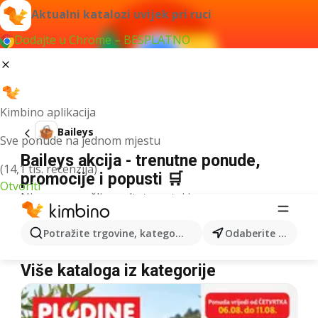
Aktualni katalozi uvijek pri ruci
Dodajte u Chrome – BESPLATNO
Kimbino aplikacija
Baileys
Sve ponude na jednom mjestu
Baileys akcija - trenutne ponude,
(14,1 tis. recenzija)
promocije i popusti 🛒
Otvoriti
Nismo pronašli rezultate za taj izraz.
Baileys u akciji - Gdje kupiti?
Potražite trgovine, kategorije, proizvode...
Odaberite grad
Kaufland
Baileys
Lidl
Baileys
Konzum
Baileys
Više kataloga iz kategorije