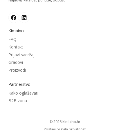
Najnoviji katalozi, ponude, popusti
Kimbino
FAQ
Kontakt
Prijavi sadržaj
Gradovi
Proizvodi
Partnerstvo
Kako oglašavati
B2B zona
© 2026
kimbino.hr
Postavi pravila privatnosti