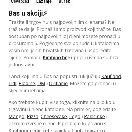
Ćevapčići
Lazanje
Burek
Bas u akciji⚡
Tražite li trgovinu s najpovoljnijim cijenama? Ne
tražite dalje. Pronašli smo proizvod koji tražite. Bas
dostupan po najpovoljnijoj cijeni možete pronaći u
brošurama 6. Pogledajte sve ponude u katalozima
vaših omiljenih hrvatskih trgovina i usporedite
cijene. Pomoću
Kimbino.hr
kupnja i ušteda su brzi i
jednostavni.
Lanci koji imaju Bas na popustu uključuju
Kaufland
,
Lidl
,
Plodine
,
DM
i
Oriflame
. Možete ga pronaći u
sljedećim letcima:
Ako trebate kupiti više toga, kliknite na bilo koju
trgovinu i njene kataloge. Na primjer, pogledajte
Mango
,
Pizza
,
Cheesecake
,
Lego
i
Palacinke
i
otkrijte izvrsne cijene. Isprobajte kupovinu s
Kimbinom gdje ćete uvijek biti informirani o