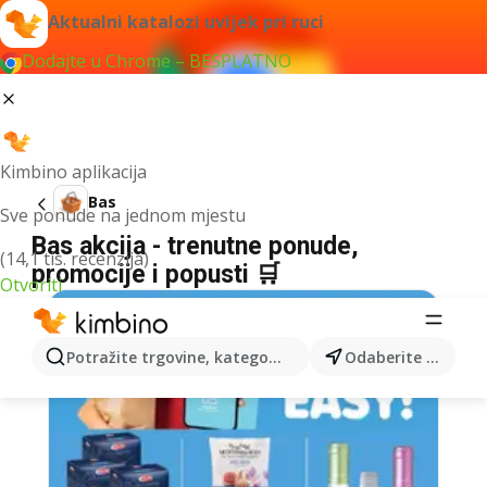
Aktualni katalozi uvijek pri ruci
Dodajte u Chrome – BESPLATNO
Kimbino aplikacija
Bas
Sve ponude na jednom mjestu
Bas akcija - trenutne ponude,
(14,1 tis. recenzija)
promocije i popusti 🛒
Otvoriti
Potražite trgovine, kategorije, proizvode...
Odaberite grad