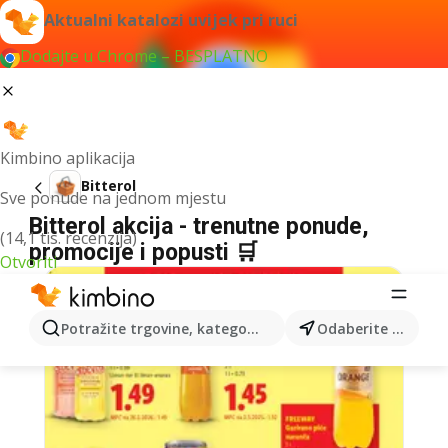
Aktualni katalozi uvijek pri ruci
Dodajte u Chrome – BESPLATNO
Kimbino aplikacija
Bitterol
Sve ponude na jednom mjestu
Bitterol akcija - trenutne ponude,
(14,1 tis. recenzija)
promocije i popusti 🛒
Otvoriti
Potražite trgovine, kategorije, proizvode...
Odaberite grad