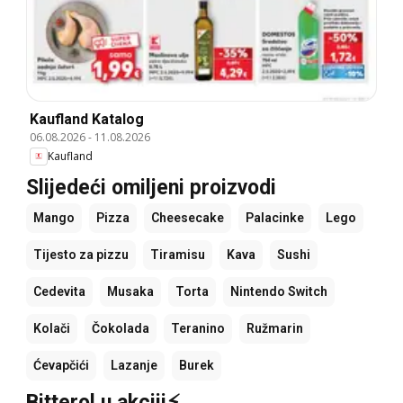
Kaufland Katalog
06.08.2026
-
11.08.2026
Kaufland
Slijedeći omiljeni proizvodi
Mango
Pizza
Cheesecake
Palacinke
Lego
Tijesto za pizzu
Tiramisu
Kava
Sushi
Cedevita
Musaka
Torta
Nintendo Switch
Kolači
Čokolada
Teranino
Ružmarin
Ćevapčići
Lazanje
Burek
Bitterol u akciji⚡