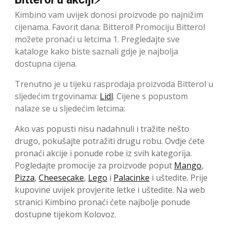
Kimbino vam uvijek donosi proizvode po najnižim
cijenama. Favorit dana: Bitterol! Promociju Bitterol
možete pronaći u letcima 1. Pregledajte sve
kataloge kako biste saznali gdje je najbolja
dostupna cijena.
Trenutno je u tijeku rasprodaja proizvoda Bitterol u
sljedećim trgovinama:
Lidl
. Cijene s popustom
nalaze se u sljedećim letcima:
Ako vas popusti nisu nadahnuli i tražite nešto
drugo, pokušajte potražiti drugu robu. Ovdje ćete
pronaći akcije i ponude robe iz svih kategorija.
Pogledajte promocije za proizvode poput
Mango
,
Pizza
,
Cheesecake
,
Lego
i
Palacinke
i uštedite. Prije
kupovine uvijek provjerite letke i uštedite. Na web
stranici Kimbino pronaći ćete najbolje ponude
dostupne tijekom Kolovoz.