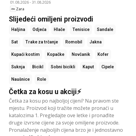
01.08.2026
-
31.08.2026
Zara
Slijedeći omiljeni proizvodi
Haljina
Odjeća
Hlače
Tenisice
Sandale
Sat
Trake za trčanje
Romobil
Jakna
Kupaći kostim
Kopačke
Novčanik
Kofer
Suknja
Bicikl
Sobni bicikli
Kaput
Cipele
Naušnice
Role
Četka za kosu u akciji⚡
Četka za kosu po najboljoj cijeni? Na pravom ste
mjestu. Proizvod koji tražite možete pronaći u
katalozima 1. Pregledajte ove letke i pronađite
druge izvrsne cijene za svoje omiljene proizvode.
Pronalaženje najboljih cijena brzo je i jednostavno