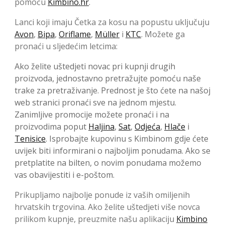
pomoću
Kimbino.hr
.
Lanci koji imaju Četka za kosu na popustu uključuju
Avon
,
Bipa
,
Oriflame
,
Müller
i
KTC
. Možete ga
pronaći u sljedećim letcima:
Ako želite uštedjeti novac pri kupnji drugih
proizvoda, jednostavno pretražujte pomoću naše
trake za pretraživanje. Prednost je što ćete na našoj
web stranici pronaći sve na jednom mjestu.
Zanimljive promocije možete pronaći i na
proizvodima poput
Haljina
,
Sat
,
Odjeća
,
Hlače
i
Tenisice
. Isprobajte kupovinu s Kimbinom gdje ćete
uvijek biti informirani o najboljim ponudama. Ako se
pretplatite na bilten, o novim ponudama možemo
vas obavijestiti i e-poštom.
Prikupljamo najbolje ponude iz vaših omiljenih
hrvatskih trgovina. Ako želite uštedjeti više novca
prilikom kupnje, preuzmite našu aplikaciju
Kimbino