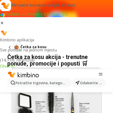
Aktualni katalozi uvijek pri ruci
Dodajte u Chrome – BESPLATNO
Kimbino aplikacija
Četka za kosu
Sve ponude na jednom mjestu
Četka za kosu akcija - trenutne
(14,1 tis. recenzija)
ponude, promocije i popusti 🛒
Otvoriti
Potražite trgovine, kategorije, proizvode...
Odaberite grad