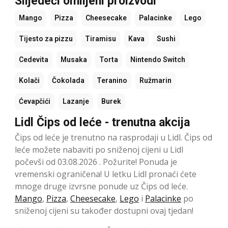
Slijedeći omiljeni proizvodi
Mango
Pizza
Cheesecake
Palacinke
Lego
Tijesto za pizzu
Tiramisu
Kava
Sushi
Cedevita
Musaka
Torta
Nintendo Switch
Kolači
Čokolada
Teranino
Ružmarin
Ćevapčići
Lazanje
Burek
Lidl Čips od leće - trenutna akcija
Čips od leće je trenutno na rasprodaji u Lidl. Čips od
leće možete nabaviti po sniženoj cijeni u Lidl
počevši od 03.08.2026 . Požurite! Ponuda je
vremenski ograničena! U letku Lidl pronaći ćete
mnoge druge izvrsne ponude uz Čips od leće.
Mango
,
Pizza
,
Cheesecake
,
Lego
i
Palacinke
po
sniženoj cijeni su također dostupni ovaj tjedan!