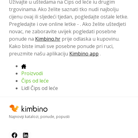
Uživajte u uštedama na Čips od leće iu drugim
trgovinama. Ako želite saznati tko nudi najbolju
cijenu ovaj ili sljedeći tjedan, pogledajte ostale letke.
Pregledajte i ove online letke - . Ako želite uštedjeti
novac, ne zaboravite uvijek pogledati posebne
ponude na
Kimbino.hr
prije odlaska u kupovinu.
Kako biste imali sve posebne ponude pri ruci,
preuzmite našu aplikaciju
Kimbino app
.
Proizvodi
Čips od leće
Lidl Čips od leće
Najnoviji katalozi, ponude, popusti