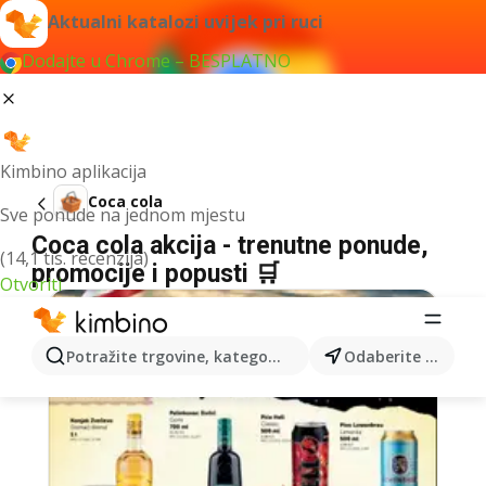
Aktualni katalozi uvijek pri ruci
Dodajte u Chrome – BESPLATNO
Kimbino aplikacija
Coca cola
Sve ponude na jednom mjestu
Coca cola akcija - trenutne ponude,
(14,1 tis. recenzija)
promocije i popusti 🛒
Otvoriti
Potražite trgovine, kategorije, proizvode...
Odaberite grad