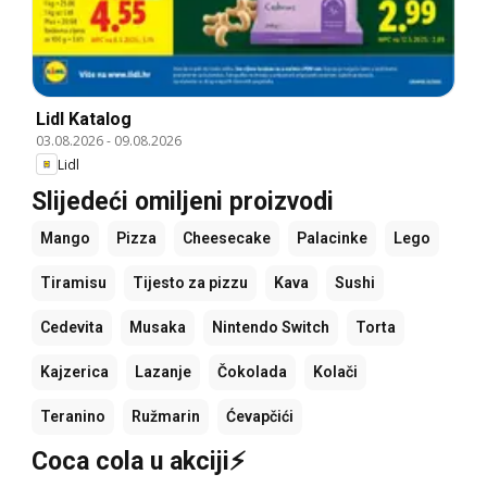
Lidl Katalog
03.08.2026
-
09.08.2026
Lidl
Slijedeći omiljeni proizvodi
Mango
Pizza
Cheesecake
Palacinke
Lego
Tiramisu
Tijesto za pizzu
Kava
Sushi
Cedevita
Musaka
Nintendo Switch
Torta
Kajzerica
Lazanje
Čokolada
Kolači
Teranino
Ružmarin
Ćevapčići
Coca cola u akciji⚡