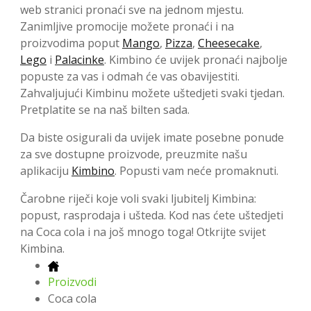
web stranici pronaći sve na jednom mjestu.
Zanimljive promocije možete pronaći i na
proizvodima poput
Mango
,
Pizza
,
Cheesecake
,
Lego
i
Palacinke
. Kimbino će uvijek pronaći najbolje
popuste za vas i odmah će vas obavijestiti.
Zahvaljujući Kimbinu možete uštedjeti svaki tjedan.
Pretplatite se na naš bilten sada.
Da biste osigurali da uvijek imate posebne ponude
za sve dostupne proizvode, preuzmite našu
aplikaciju
Kimbino
. Popusti vam neće promaknuti.
Čarobne riječi koje voli svaki ljubitelj Kimbina:
popust, rasprodaja i ušteda. Kod nas ćete uštedjeti
na Coca cola i na još mnogo toga! Otkrijte svijet
Kimbina.
Proizvodi
Coca cola