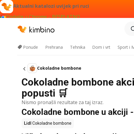
Aktualni katalozi uvijek pri ruci
Dodajte u Chrome – BESPLATNO
Ponude
Prehrana
Tehnika
Dom i vrt
Sport i
Cokoladne bombone
Cokoladne bombone akcij
popusti 🛒
Nismo pronašli rezultate za taj izraz.
Cokoladne bombone u akciji - 
Lidl
Cokoladne bombone