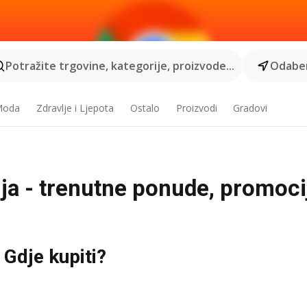
Potražite trgovine, kategorije, proizvode...
Odaber
 Moda
Zdravlje i Ljepota
Ostalo
Proizvodi
Gradovi
a - trenutne ponude, promocij
Gdje kupiti?