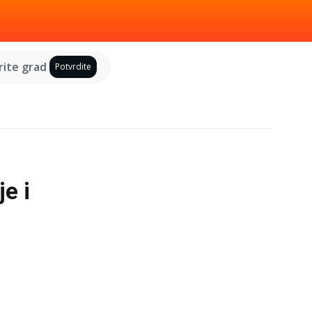
ite grad
Potvrdite
e i