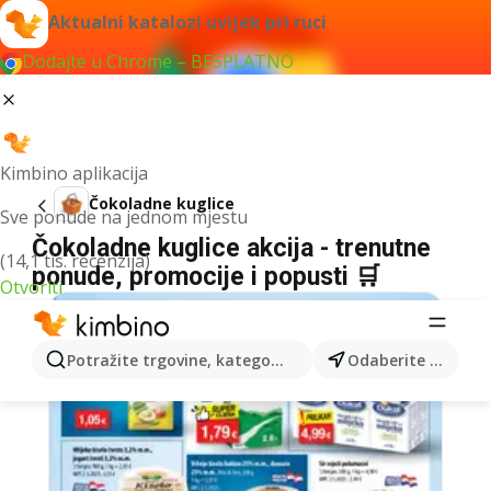
Aktualni katalozi uvijek pri ruci
Dodajte u Chrome – BESPLATNO
Kimbino aplikacija
Čokoladne kuglice
Sve ponude na jednom mjestu
Čokoladne kuglice akcija - trenutne
(14,1 tis. recenzija)
ponude, promocije i popusti 🛒
Otvoriti
Potražite trgovine, kategorije, proizvode...
Odaberite grad