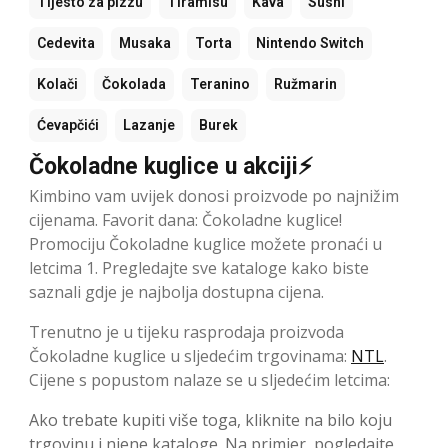
Tijesto za pizzu
Tiramisu
Kava
Sushi
Cedevita
Musaka
Torta
Nintendo Switch
Kolači
Čokolada
Teranino
Ružmarin
Ćevapčići
Lazanje
Burek
Čokoladne kuglice u akciji⚡
Kimbino vam uvijek donosi proizvode po najnižim
cijenama. Favorit dana: Čokoladne kuglice!
Promociju Čokoladne kuglice možete pronaći u
letcima 1. Pregledajte sve kataloge kako biste
saznali gdje je najbolja dostupna cijena.
Trenutno je u tijeku rasprodaja proizvoda
Čokoladne kuglice u sljedećim trgovinama:
NTL
.
Cijene s popustom nalaze se u sljedećim letcima:
Ako trebate kupiti više toga, kliknite na bilo koju
trgovinu i njene kataloge. Na primjer, pogledajte