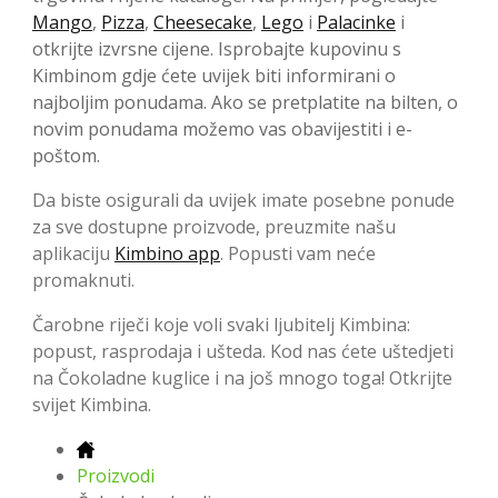
Mango
,
Pizza
,
Cheesecake
,
Lego
i
Palacinke
i
otkrijte izvrsne cijene. Isprobajte kupovinu s
Kimbinom gdje ćete uvijek biti informirani o
najboljim ponudama. Ako se pretplatite na bilten, o
novim ponudama možemo vas obavijestiti i e-
poštom.
Da biste osigurali da uvijek imate posebne ponude
za sve dostupne proizvode, preuzmite našu
aplikaciju
Kimbino app
. Popusti vam neće
promaknuti.
Čarobne riječi koje voli svaki ljubitelj Kimbina:
popust, rasprodaja i ušteda. Kod nas ćete uštedjeti
na Čokoladne kuglice i na još mnogo toga! Otkrijte
svijet Kimbina.
Proizvodi