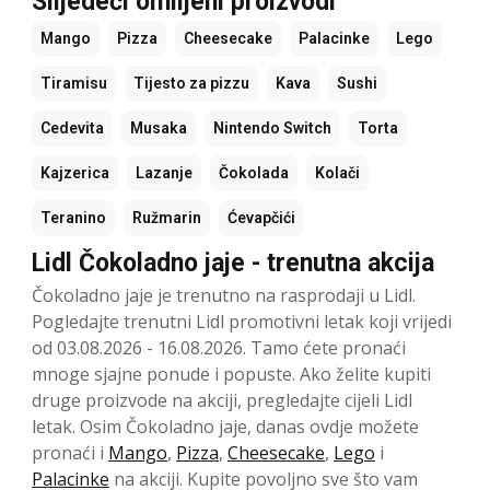
Slijedeći omiljeni proizvodi
Mango
Pizza
Cheesecake
Palacinke
Lego
Tiramisu
Tijesto za pizzu
Kava
Sushi
Cedevita
Musaka
Nintendo Switch
Torta
Kajzerica
Lazanje
Čokolada
Kolači
Teranino
Ružmarin
Ćevapčići
Lidl Čokoladno jaje - trenutna akcija
Čokoladno jaje je trenutno na rasprodaji u Lidl.
Pogledajte trenutni Lidl promotivni letak koji vrijedi
od 03.08.2026 - 16.08.2026. Tamo ćete pronaći
mnoge sjajne ponude i popuste. Ako želite kupiti
druge proizvode na akciji, pregledajte cijeli Lidl
letak. Osim Čokoladno jaje, danas ovdje možete
pronaći i
Mango
,
Pizza
,
Cheesecake
,
Lego
i
Palacinke
na akciji. Kupite povoljno sve što vam