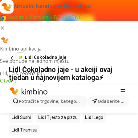
Aktualni katalozi uvijek pri ruci
Dodajte u Chrome – BESPLATNO
Kimbino aplikacija
Lidl Čokoladno jaje
Sve ponude na jednom mjestu
Lidl Čokoladno jaje - u akciji ovaj
(14,1 tis. recenzija)
tjedan u najnovijem kataloga⚡
Otvoriti
Nismo pronašli rezultate za taj izraz.
Slijedeći proizvodi u trgovinama Lidl
Potražite trgovine, kategorije, proizvode...
Odaberite grad
Lidl
Kava
Lidl
Pizza
Lidl
Mango
Lidl
Cedevita
Lidl
Sushi
Lidl
Tijesto za pizzu
Lidl
Lego
Lidl
Tiramisu