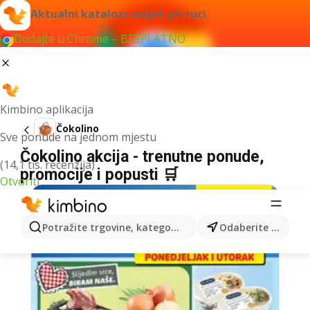
Aktualni katalozi uvijek pri ruci
Dodajte u Chrome – BESPLATNO
Kimbino aplikacija
Čokolino
Sve ponude na jednom mjestu
Čokolino akcija - trenutne ponude,
(14,1 tis. recenzija)
promocije i popusti 🛒
Otvoriti
Potražite trgovine, kategorije, proizvode...
Odaberite grad