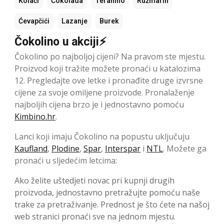
Kolači
Čokolada
Teranino
Ružmarin
Ćevapčići
Lazanje
Burek
Čokolino u akciji⚡
Čokolino po najboljoj cijeni? Na pravom ste mjestu.
Proizvod koji tražite možete pronaći u katalozima
12. Pregledajte ove letke i pronađite druge izvrsne
cijene za svoje omiljene proizvode. Pronalaženje
najboljih cijena brzo je i jednostavno pomoću
Kimbino.hr
.
Lanci koji imaju Čokolino na popustu uključuju
Kaufland
,
Plodine
,
Spar
,
Interspar
i
NTL
. Možete ga
pronaći u sljedećim letcima:
Ako želite uštedjeti novac pri kupnji drugih
proizvoda, jednostavno pretražujte pomoću naše
trake za pretraživanje. Prednost je što ćete na našoj
web stranici pronaći sve na jednom mjestu.