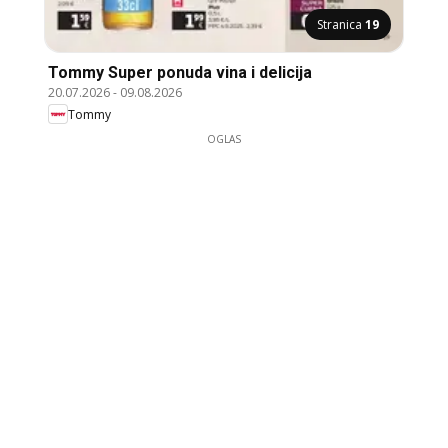
Stranica
19
Tommy Super ponuda vina i delicija
20.07.2026
-
09.08.2026
Tommy
OGLAS