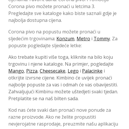
Corona pivo možete pronaći u letcima 3.
Pregledajte sve kataloge kako biste saznali gdje je
najbolja dostupna cijena.
Corona pivo na popustu možete pronaći u
sljedećim trgovinama:
Konzum
,
Metro
i
Tommy
. Za
popuste pogledajte sljedeće letke:
Ako trebate kupiti više toga, kliknite na bilo koju
trgovinu i njene kataloge. Na primjer, pogledajte
Mango
,
Pizza
,
Cheesecake
,
Lego
i
Palacinke
i
otkrijte izvrsne cijene. Kimbino će uvijek pronaći
najbolje popuste za vas i odmah će vas obavijestiti.
Zahvaljujući Kimbinu možete uštedjeti svaki tjedan.
Pretplatite se na naš bilten sada.
Kod nas ćete svaki dan pronaći nove ponude za
razne proizvode. Ako ne želite propustiti
nevjerojatne rasprodaje, preuzmite našu aplikaciju