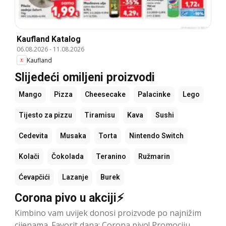
Kaufland Katalog
06.08.2026
-
11.08.2026
Kaufland
Slijedeći omiljeni proizvodi
Mango
Pizza
Cheesecake
Palacinke
Lego
Tijesto za pizzu
Tiramisu
Kava
Sushi
Cedevita
Musaka
Torta
Nintendo Switch
Kolači
Čokolada
Teranino
Ružmarin
Ćevapčići
Lazanje
Burek
Corona pivo u akciji⚡
Kimbino vam uvijek donosi proizvode po najnižim
cijenama. Favorit dana: Corona pivo! Promociju