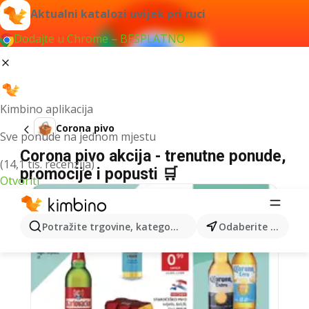
Aktualni katalozi uvijek pri ruci
Dodajte u Chrome – BESPLATNO
Kimbino aplikacija
Corona pivo
Sve ponude na jednom mjestu
Corona pivo akcija - trenutne ponude,
(14,1 tis. recenzija)
promocije i popusti 🛒
Otvoriti
Potražite trgovine, kategorije, proizvode...
Odaberite grad