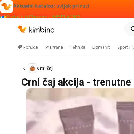
Aktualni katalozi uvijek pri ruci
Dodajte u Chrome – BESPLATNO
Ponude
Prehrana
Tehnika
Dom i vrt
Sport i
Crni čaj
Crni čaj akcija - trenutn