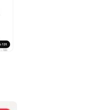
ca
131