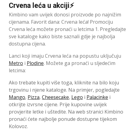
Crvena leća u akciji⚡
Kimbino vam uvijek donosi proizvode po najnižim
cijenama. Favorit dana: Crvena leća! Promociju
Crvena leća možete pronaći u letcima 1. Pregledajte
sve kataloge kako biste saznali gdje je najbolja
dostupna cijena.
Lanci koji imaju Crvena leća na popustu uključuju
Metro
i
Plodine
. Možete ga pronaći u sljedećim
letcima:
Ako trebate kupiti više toga, kliknite na bilo koju
trgovinu i njene kataloge. Na primjer, pogledajte
Mango
,
Pizza
,
Cheesecake
,
Lego
i
Palacinke
i
otkrijte izvrsne cijene. Prije kupovine uvijek
provjerite letke i uštedite. Na web stranici Kimbino
pronaći ćete najbolje ponude dostupne tijekom
Kolovoz.