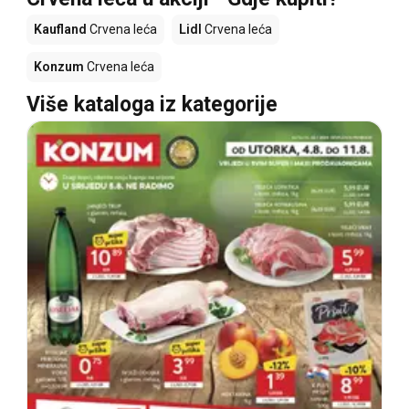
Kaufland
Crvena leća
Lidl
Crvena leća
Konzum
Crvena leća
Više kataloga iz kategorije