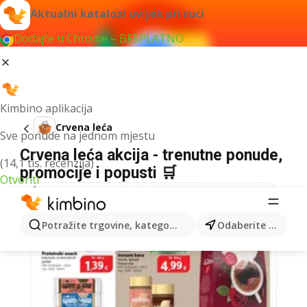
Aktualni katalozi uvijek pri ruci
Dodajte u Chrome – BESPLATNO
Kimbino aplikacija
Crvena leća
Sve ponude na jednom mjestu
Crvena leća akcija - trenutne ponude,
(14,1 tis. recenzija)
promocije i popusti 🛒
Otvoriti
Potražite trgovine, kategorije, proizvode...
Odaberite grad