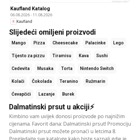
Kaufland Katalog
06.08.2026
-
11.08.2026
Kaufland
Slijedeći omiljeni proizvodi
Mango
Pizza
Cheesecake
Palacinke
Lego
Tijesto za pizzu
Tiramisu
Kava
Sushi
Cedevita
Musaka
Torta
Nintendo Switch
Kolači
Čokolada
Teranino
Ružmarin
Ćevapčići
Lazanje
Burek
Dalmatinski prsut u akciji⚡
Kimbino vam uvijek donosi proizvode po najnižim
cijenama. Favorit dana: Dalmatinski prsut! Promociju
Dalmatinski prsut možete pronaći u letcima 8.
Pregledajte sve kataloge kako biste saznali gdje je