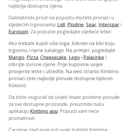
najbolja dostupna cijena.
Dalmatinski prsut na popustu možete pronaći u
sljedećim trgovinama:
Lidl
,
Plodine
,
Spar
,
Interspar
i
Eurospin
. Za popuste pogledajte sljedeće letke:
Ako trebate kupiti više toga, kliknite na bilo koju
trgovinu i njene kataloge. Na primjer, pogledajte
Mango
,
Pizza
,
Cheesecake
,
Lego
i
Palacinke
i
otkrijte izvrsne cijene. Prije kupovine uvijek
provjerite letke i uštedite. Na web stranici Kimbino
pronaći ćete najbolje ponude dostupne tijekom
Kolovoz.
Da biste osigurali da uvijek imate posebne ponude
za sve dostupne proizvode, preuzmite našu
aplikaciju
Kimbino app
. Popusti vam neće
promaknuti.
Čarobne riječi koje voli svaki ljubitelj Kimbina: