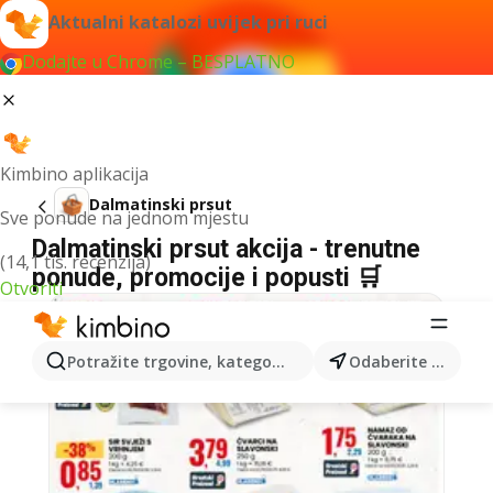
Aktualni katalozi uvijek pri ruci
Dodajte u Chrome – BESPLATNO
Kimbino aplikacija
Dalmatinski prsut
Sve ponude na jednom mjestu
Dalmatinski prsut akcija - trenutne
(14,1 tis. recenzija)
ponude, promocije i popusti 🛒
Otvoriti
Potražite trgovine, kategorije, proizvode...
Odaberite grad