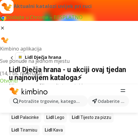
Aktualni katalozi uvijek pri ruci
Dodajte u Chrome – BESPLATNO
Kimbino aplikacija
Lidl Dječja hrana
Sve ponude na jednom mjestu
Lidl Dječja hrana - u akciji ovaj tjedan
(14,1 tis. recenzija)
u najnovijem kataloga⚡
Otvoriti
Nismo pronašli rezultate za taj izraz.
Slijedeći proizvodi u trgovinama Lidl
Potražite trgovine, kategorije, proizvode...
Odaberite grad
Lidl
Mango
Lidl
Pizza
Lidl
Cheesecake
Lidl
Palacinke
Lidl
Lego
Lidl
Tijesto za pizzu
Lidl
Tiramisu
Lidl
Kava