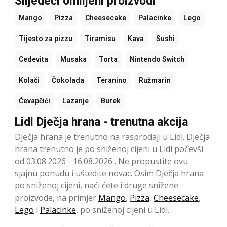
Slijedeći omiljeni proizvodi
Mango
Pizza
Cheesecake
Palacinke
Lego
Tijesto za pizzu
Tiramisu
Kava
Sushi
Cedevita
Musaka
Torta
Nintendo Switch
Kolači
Čokolada
Teranino
Ružmarin
Ćevapčići
Lazanje
Burek
Lidl Dječja hrana - trenutna akcija
Dječja hrana je trenutno na rasprodaji u Lidl. Dječja
hrana trenutno je po sniženoj cijeni u Lidl počevši
od 03.08.2026 - 16.08.2026 . Ne propustite ovu
sjajnu ponudu i uštedite novac. Osim Dječja hrana
po sniženoj cijeni, naći ćete i druge snižene
proizvode, na primjer
Mango
,
Pizza
,
Cheesecake
,
Lego
i
Palacinke
, po sniženoj cijeni u Lidl.