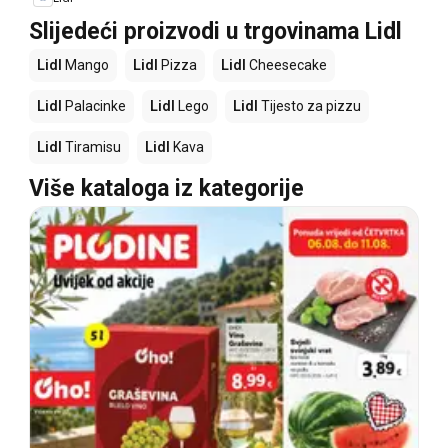
Slijedeći proizvodi u trgovinama Lidl
Lidl
Mango
Lidl
Pizza
Lidl
Cheesecake
Lidl
Palacinke
Lidl
Lego
Lidl
Tijesto za pizzu
Lidl
Tiramisu
Lidl
Kava
Više kataloga iz kategorije