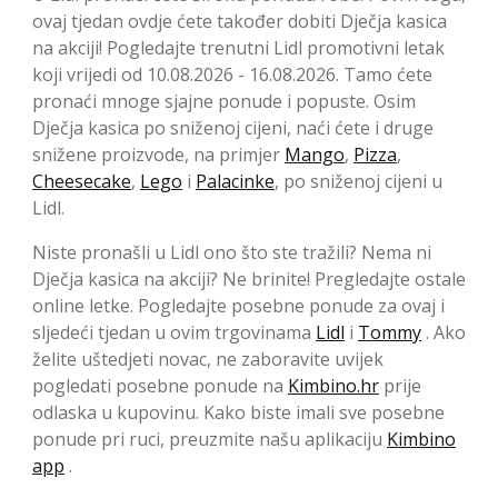
ovaj tjedan ovdje ćete također dobiti Dječja kasica
na akciji! Pogledajte trenutni Lidl promotivni letak
koji vrijedi od 10.08.2026 - 16.08.2026. Tamo ćete
pronaći mnoge sjajne ponude i popuste. Osim
Dječja kasica po sniženoj cijeni, naći ćete i druge
snižene proizvode, na primjer
Mango
,
Pizza
,
Cheesecake
,
Lego
i
Palacinke
, po sniženoj cijeni u
Lidl.
Niste pronašli u Lidl ono što ste tražili? Nema ni
Dječja kasica na akciji? Ne brinite! Pregledajte ostale
online letke. Pogledajte posebne ponude za ovaj i
sljedeći tjedan u ovim trgovinama
Lidl
i
Tommy
. Ako
želite uštedjeti novac, ne zaboravite uvijek
pogledati posebne ponude na
Kimbino.hr
prije
odlaska u kupovinu. Kako biste imali sve posebne
ponude pri ruci, preuzmite našu aplikaciju
Kimbino
app
.