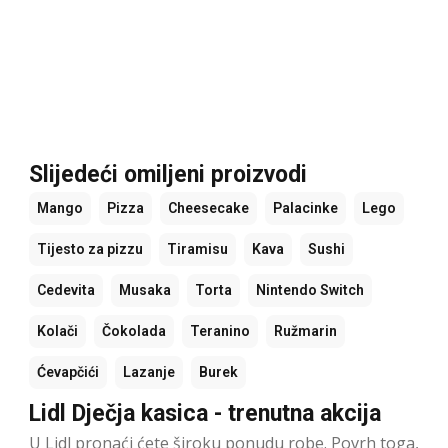
Slijedeći omiljeni proizvodi
Mango
Pizza
Cheesecake
Palacinke
Lego
Tijesto za pizzu
Tiramisu
Kava
Sushi
Cedevita
Musaka
Torta
Nintendo Switch
Kolači
Čokolada
Teranino
Ružmarin
Ćevapčići
Lazanje
Burek
Lidl Dječja kasica - trenutna akcija
U Lidl pronaći ćete široku ponudu robe. Povrh toga,