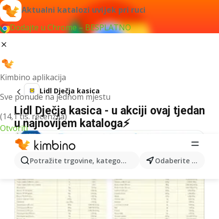
Aktualni katalozi uvijek pri ruci
Dodajte u Chrome – BESPLATNO
Kimbino aplikacija
Lidl Dječja kasica
Sve ponude na jednom mjestu
Lidl Dječja kasica - u akciji ovaj tjedan
(14,1 tis. recenzija)
u najnovijem kataloga⚡
Otvoriti
Potražite trgovine, kategorije, proizvode...
Odaberite grad