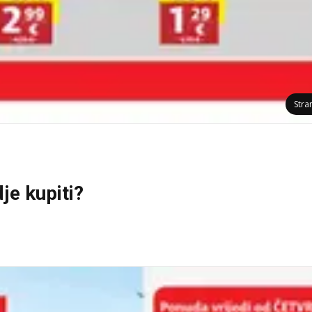
Stra
je kupiti?