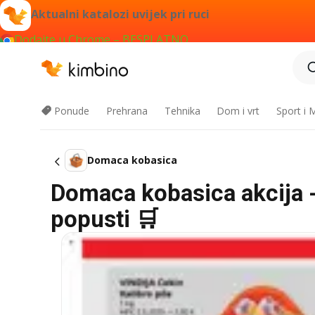
Aktualni katalozi uvijek pri ruci
Dodajte u Chrome – BESPLATNO
Ponude
Prehrana
Tehnika
Dom i vrt
Sport i
Domaca kobasica
Domaca kobasica akcija -
popusti 🛒