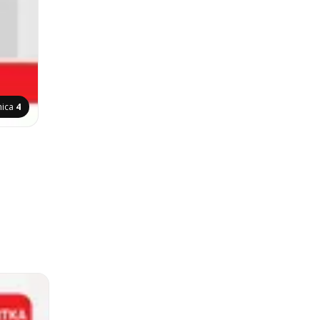
nica
4