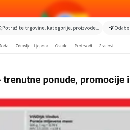
Potražite trgovine, kategorije, proizvode...
Odaber
 Moda
Zdravlje i Ljepota
Ostalo
Proizvodi
Gradovi
 trenutne ponude, promocije i