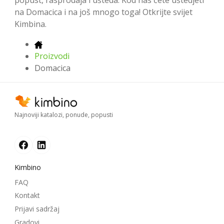
popust, rasprodaja i ušteda. Kod nas ćete uštedjeti
na Domacica i na još mnogo toga! Otkrijte svijet
Kimbina.
Proizvodi
Domacica
Najnoviji katalozi, ponude, popusti
Kimbino
FAQ
Kontakt
Prijavi sadržaj
Gradovi