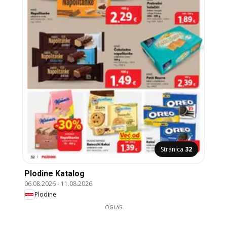
Stranica
32
Plodine Katalog
06.08.2026
-
11.08.2026
Plodine
OGLAS