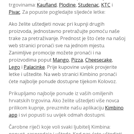
trgovinama:
Kaufland
,
Plodine
,
Studenac
,
KTC
i
Pivac
. Za popuste pogledajte sljedeće letke:
Ako želite uštedjeti novac pri kupnji drugih
proizvoda, jednostavno pretražujte pomoću naše
trake za pretraživanje. Prednost je što ćete na našoj
web stranici pronaći sve na jednom mjestu.
Zanimljive promocije možete pronaći i na
proizvodima poput
Mango
,
Pizza
,
Cheesecake
,
Lego
i
Palacinke
. Prije kupovine uvijek provjerite
letke i uštedite. Na web stranici Kimbino pronaći
ćete najbolje ponude dostupne tijekom Kolovoz.
Prikupljamo najbolje ponude iz vaših omiljenih
hrvatskih trgovina. Ako želite uštedjeti više novca
prilikom kupnje, preuzmite našu aplikaciju
Kimbino
app
i svi popusti su uvijek odmah dostupni.
Čarobne riječi koje voli svaki ljubitelj Kimbina: