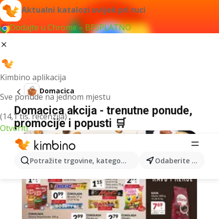
Aktualni katalozi uvijek pri ruci
Dodajte u Chrome – BESPLATNO
Kimbino aplikacija
Domacica
Sve ponude na jednom mjestu
Domacica akcija - trenutne ponude,
(14,1 tis. recenzija)
promocije i popusti 🛒
Otvoriti
Potražite trgovine, kategorije, proizvode...
Odaberite grad