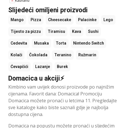
Kaufland
Slijedeći omiljeni proizvodi
Mango
Pizza
Cheesecake
Palacinke
Lego
Tijesto za pizzu
Tiramisu
Kava
Sushi
Cedevita
Musaka
Torta
Nintendo Switch
Kolači
Čokolada
Teranino
Ružmarin
Ćevapčići
Lazanje
Burek
Domacica u akciji⚡
Kimbino vam uvijek donosi proizvode po najnižim
cijenama. Favorit dana: Domacica! Promociju
Domacica možete pronaći u letcima 11. Pregledajte
sve kataloge kako biste saznali gdje je najbolja
dostupna cijena.
Domacica na popustu možete pronaći u sljedećim