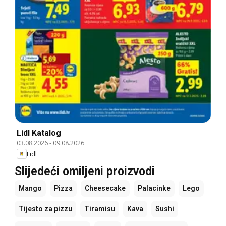
Lidl Katalog
03.08.2026
-
09.08.2026
Lidl
Slijedeći omiljeni proizvodi
Mango
Pizza
Cheesecake
Palacinke
Lego
Tijesto za pizzu
Tiramisu
Kava
Sushi