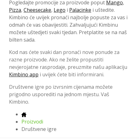
Pogledajte promocije za proizvode poput
Mango
,
Pizza
,
Cheesecake
,
Lego
i
Palacinke
i uštedite.
Kimbino će uvijek pronaći najbolje popuste za vas i
odmah će vas obavijestiti. Zahvaljujući Kimbinu
možete uštedjeti svaki tjedan. Pretplatite se na naš
bilten sada.
Kod nas ćete svaki dan pronaći nove ponude za
razne proizvode. Ako ne želite propustiti
nevjerojatne rasprodaje, preuzmite našu aplikaciju
Kimbino app
i uvijek ćete biti informirani.
Društvene igre po izvrsnim cijenama možete
prigodno usporediti na jednom mjestu. Vaš
Kimbino.
Proizvodi
Društvene igre