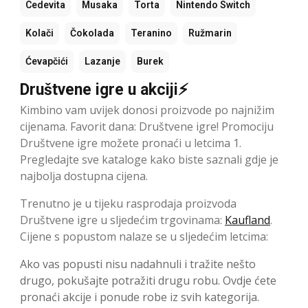
Cedevita
Musaka
Torta
Nintendo Switch
Kolači
Čokolada
Teranino
Ružmarin
Ćevapčići
Lazanje
Burek
Društvene igre u akciji⚡
Kimbino vam uvijek donosi proizvode po najnižim
cijenama. Favorit dana: Društvene igre! Promociju
Društvene igre možete pronaći u letcima 1.
Pregledajte sve kataloge kako biste saznali gdje je
najbolja dostupna cijena.
Trenutno je u tijeku rasprodaja proizvoda
Društvene igre u sljedećim trgovinama:
Kaufland
.
Cijene s popustom nalaze se u sljedećim letcima:
Ako vas popusti nisu nadahnuli i tražite nešto
drugo, pokušajte potražiti drugu robu. Ovdje ćete
pronaći akcije i ponude robe iz svih kategorija.