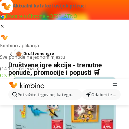
Aktualni katalozi uvijek pri ruci
Dodajte u Chrome – BESPLATNO
Kimbino aplikacija
Društvene igre
Sve ponude na jednom mjestu
Društvene igre akcija - trenutne
(14,1 tis. recenzija)
ponude, promocije i popusti 🛒
Otvoriti
Potražite trgovine, kategorije, proizvode...
Odaberite grad