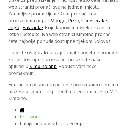
trake za pretraživanje. Prednost je što ćete na našoj
web stranici pronaći sve na jednom mjestu.
Zanimljive promocije možete pronaći i na
proizvodima poput
Mango
,
Pizza
,
Cheesecake
,
Lego
i
Palacinke
. Prije kupovine uvijek provjerite
letke i uštedite. Na web stranici Kimbino pronaći
ćete najbolje ponude dostupne tijekom Kolovoz.
Da biste osigurali da uvijek imate posebne ponude
za sve dostupne proizvode, preuzmite našu
aplikaciju
Kimbino app
. Popusti vam neće
promaknuti.
Emajlirana posuda za pečenje po izvrsnim cijenama
možete prigodno usporediti na jednom mjestu. Vaš
Kimbino.
Proizvodi
Emajlirana posuda za pečenje