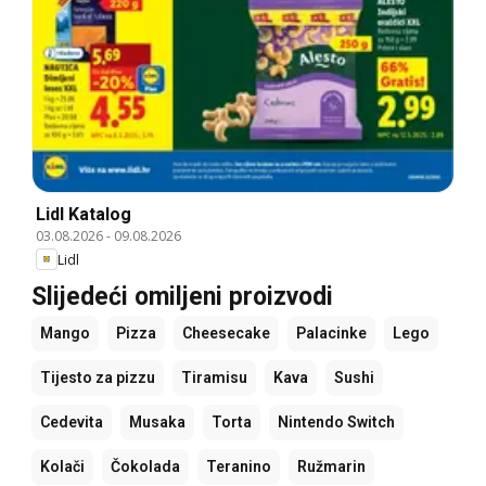
Lidl Katalog
03.08.2026
-
09.08.2026
Lidl
Slijedeći omiljeni proizvodi
Mango
Pizza
Cheesecake
Palacinke
Lego
Tijesto za pizzu
Tiramisu
Kava
Sushi
Cedevita
Musaka
Torta
Nintendo Switch
Kolači
Čokolada
Teranino
Ružmarin