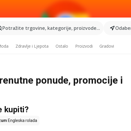
Potražite trgovine, kategorije, proizvode...
Odaber
 Moda
Zdravlje i Ljepota
Ostalo
Proizvodi
Gradovi
trenutne ponude, promocije i
e kupiti?
zum
Engleska rolada