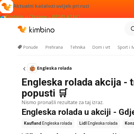
Aktualni katalozi uvijek pri ruci
Dodajte u Chrome – BESPLATNO
Ponude
Prehrana
Tehnika
Dom i vrt
Sport i
Engleska rolada
Engleska rolada akcija - 
popusti 🛒
Nismo pronašli rezultate za taj izraz.
Engleska rolada u akciji - Gdj
Kaufland
Engleska rolada
Lidl
Engleska rolada
Kon