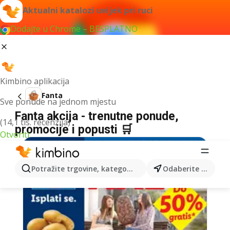
Aktualni katalozi uvijek pri ruci
Dodajte u Chrome – BESPLATNO
Kimbino aplikacija
Fanta
Sve ponude na jednom mjestu
Fanta akcija - trenutne ponude,
(14,1 tis. recenzija)
promocije i popusti 🛒
Otvoriti
Potražite trgovine, kategorije, proizvode...
Odaberite grad