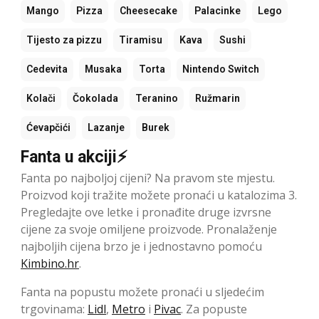
Mango
Pizza
Cheesecake
Palacinke
Lego
Tijesto za pizzu
Tiramisu
Kava
Sushi
Cedevita
Musaka
Torta
Nintendo Switch
Kolači
Čokolada
Teranino
Ružmarin
Ćevapčići
Lazanje
Burek
Fanta u akciji⚡
Fanta po najboljoj cijeni? Na pravom ste mjestu.
Proizvod koji tražite možete pronaći u katalozima 3.
Pregledajte ove letke i pronađite druge izvrsne
cijene za svoje omiljene proizvode. Pronalaženje
najboljih cijena brzo je i jednostavno pomoću
Kimbino.hr
.
Fanta na popustu možete pronaći u sljedećim
trgovinama:
Lidl
,
Metro
i
Pivac
. Za popuste