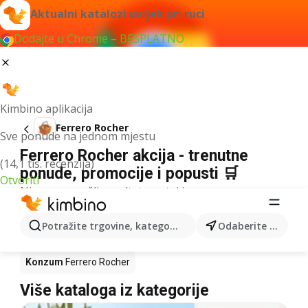
Aktualni katalozi uvijek pri ruci
Dodajte u Chrome – BESPLATNO
Kimbino aplikacija
Ferrero Rocher
Sve ponude na jednom mjestu
Ferrero Rocher akcija - trenutne
(14,1 tis. recenzija)
ponude, promocije i popusti 🛒
Otvoriti
Nismo pronašli rezultate za taj izraz.
Ferrero Rocher u akciji - Gdje kupiti?
Potražite trgovine, kategorije, proizvode...
Odaberite grad
Kaufland
Ferrero Rocher
Lidl
Ferrero Rocher
Konzum
Ferrero Rocher
Više kataloga iz kategorije