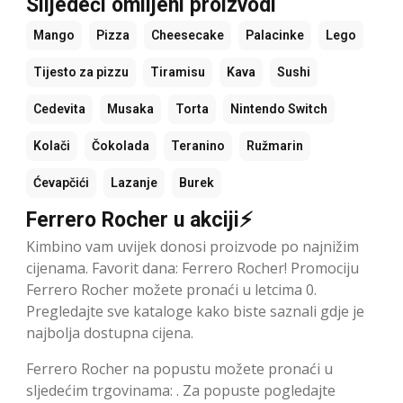
Slijedeći omiljeni proizvodi
Mango
Pizza
Cheesecake
Palacinke
Lego
Tijesto za pizzu
Tiramisu
Kava
Sushi
Cedevita
Musaka
Torta
Nintendo Switch
Kolači
Čokolada
Teranino
Ružmarin
Ćevapčići
Lazanje
Burek
Ferrero Rocher u akciji⚡
Kimbino vam uvijek donosi proizvode po najnižim
cijenama. Favorit dana: Ferrero Rocher! Promociju
Ferrero Rocher možete pronaći u letcima 0.
Pregledajte sve kataloge kako biste saznali gdje je
najbolja dostupna cijena.
Ferrero Rocher na popustu možete pronaći u
sljedećim trgovinama: . Za popuste pogledajte