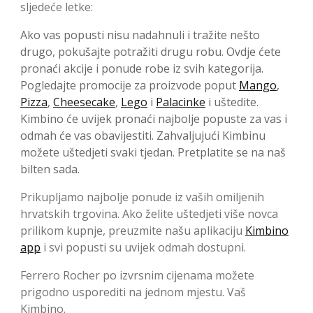
sljedeće letke:
Ako vas popusti nisu nadahnuli i tražite nešto
drugo, pokušajte potražiti drugu robu. Ovdje ćete
pronaći akcije i ponude robe iz svih kategorija.
Pogledajte promocije za proizvode poput
Mango
,
Pizza
,
Cheesecake
,
Lego
i
Palacinke
i uštedite.
Kimbino će uvijek pronaći najbolje popuste za vas i
odmah će vas obavijestiti. Zahvaljujući Kimbinu
možete uštedjeti svaki tjedan. Pretplatite se na naš
bilten sada.
Prikupljamo najbolje ponude iz vaših omiljenih
hrvatskih trgovina. Ako želite uštedjeti više novca
prilikom kupnje, preuzmite našu aplikaciju
Kimbino
app
i svi popusti su uvijek odmah dostupni.
Ferrero Rocher po izvrsnim cijenama možete
prigodno usporediti na jednom mjestu. Vaš
Kimbino.