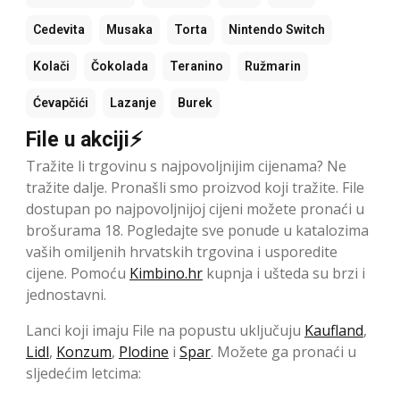
Cedevita
Musaka
Torta
Nintendo Switch
Kolači
Čokolada
Teranino
Ružmarin
Ćevapčići
Lazanje
Burek
File u akciji⚡
Tražite li trgovinu s najpovoljnijim cijenama? Ne
tražite dalje. Pronašli smo proizvod koji tražite. File
dostupan po najpovoljnijoj cijeni možete pronaći u
brošurama 18. Pogledajte sve ponude u katalozima
vaših omiljenih hrvatskih trgovina i usporedite
cijene. Pomoću
Kimbino.hr
kupnja i ušteda su brzi i
jednostavni.
Lanci koji imaju File na popustu uključuju
Kaufland
,
Lidl
,
Konzum
,
Plodine
i
Spar
. Možete ga pronaći u
sljedećim letcima: