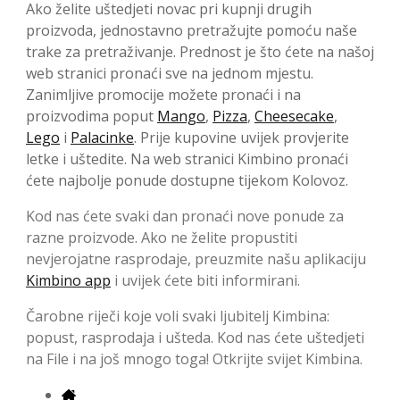
Ako želite uštedjeti novac pri kupnji drugih
proizvoda, jednostavno pretražujte pomoću naše
trake za pretraživanje. Prednost je što ćete na našoj
web stranici pronaći sve na jednom mjestu.
Zanimljive promocije možete pronaći i na
proizvodima poput
Mango
,
Pizza
,
Cheesecake
,
Lego
i
Palacinke
. Prije kupovine uvijek provjerite
letke i uštedite. Na web stranici Kimbino pronaći
ćete najbolje ponude dostupne tijekom Kolovoz.
Kod nas ćete svaki dan pronaći nove ponude za
razne proizvode. Ako ne želite propustiti
nevjerojatne rasprodaje, preuzmite našu aplikaciju
Kimbino app
i uvijek ćete biti informirani.
Čarobne riječi koje voli svaki ljubitelj Kimbina:
popust, rasprodaja i ušteda. Kod nas ćete uštedjeti
na File i na još mnogo toga! Otkrijte svijet Kimbina.