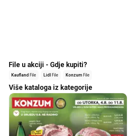
File u akciji - Gdje kupiti?
Kaufland
File
Lidl
File
Konzum
File
Više kataloga iz kategorije