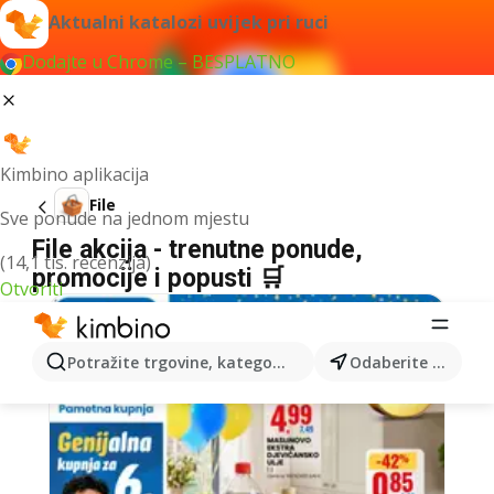
Aktualni katalozi uvijek pri ruci
Dodajte u Chrome – BESPLATNO
Kimbino aplikacija
File
Sve ponude na jednom mjestu
File akcija - trenutne ponude,
(14,1 tis. recenzija)
promocije i popusti 🛒
Otvoriti
Potražite trgovine, kategorije, proizvode...
Odaberite grad