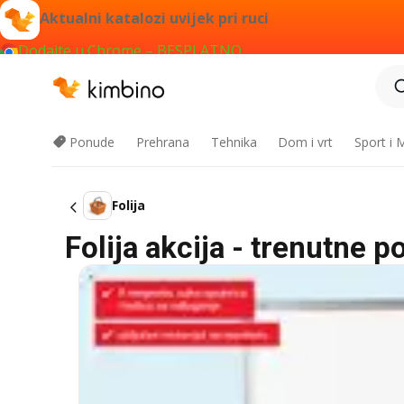
Aktualni katalozi uvijek pri ruci
Dodajte u Chrome – BESPLATNO
Ponude
Prehrana
Tehnika
Dom i vrt
Sport i
Folija
Folija akcija - trenutne 