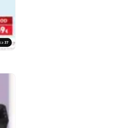
ica
37