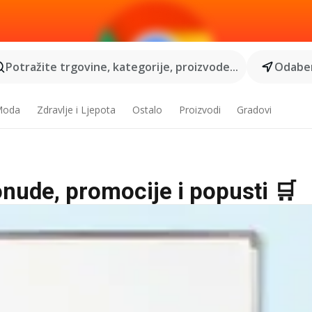
Potražite trgovine, kategorije, proizvode...
Odaber
 Moda
Zdravlje i Ljepota
Ostalo
Proizvodi
Gradovi
ponude, promocije i popusti 🛒