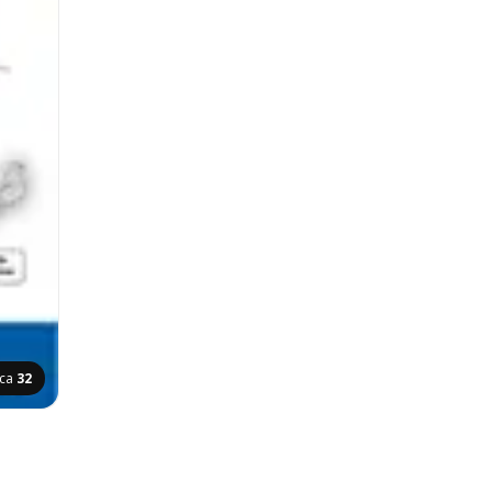
ica
32