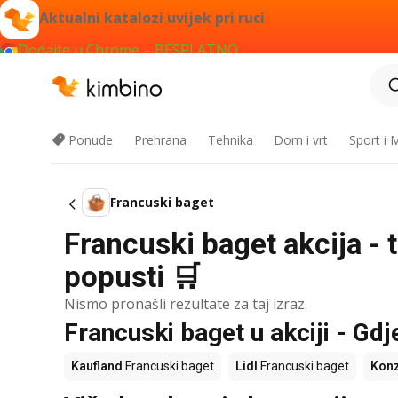
Aktualni katalozi uvijek pri ruci
Dodajte u Chrome – BESPLATNO
Ponude
Prehrana
Tehnika
Dom i vrt
Sport i
Francuski baget
Francuski baget akcija -
popusti 🛒
Nismo pronašli rezultate za taj izraz.
Francuski baget u akciji - Gdj
Kaufland
Francuski baget
Lidl
Francuski baget
Kon