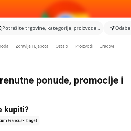
Potražite trgovine, kategorije, proizvode...
Odaber
 Moda
Zdravlje i Ljepota
Ostalo
Proizvodi
Gradovi
 trenutne ponude, promocije i
e kupiti?
zum
Francuski baget