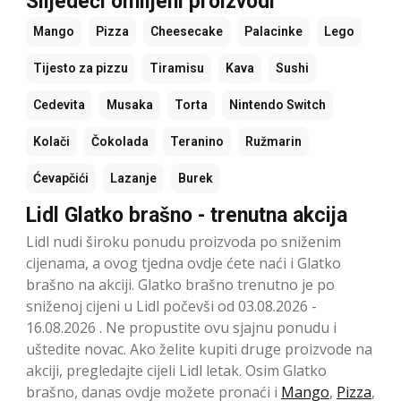
Slijedeći omiljeni proizvodi
Mango
Pizza
Cheesecake
Palacinke
Lego
Tijesto za pizzu
Tiramisu
Kava
Sushi
Cedevita
Musaka
Torta
Nintendo Switch
Kolači
Čokolada
Teranino
Ružmarin
Ćevapčići
Lazanje
Burek
Lidl Glatko brašno - trenutna akcija
Lidl nudi široku ponudu proizvoda po sniženim
cijenama, a ovog tjedna ovdje ćete naći i Glatko
brašno na akciji. Glatko brašno trenutno je po
sniženoj cijeni u Lidl počevši od 03.08.2026 -
16.08.2026 . Ne propustite ovu sjajnu ponudu i
uštedite novac. Ako želite kupiti druge proizvode na
akciji, pregledajte cijeli Lidl letak. Osim Glatko
brašno, danas ovdje možete pronaći i
Mango
,
Pizza
,