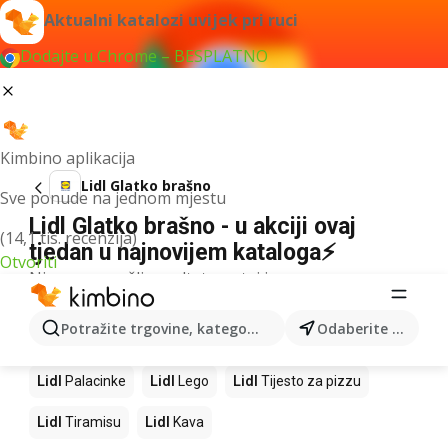
Aktualni katalozi uvijek pri ruci
Dodajte u Chrome – BESPLATNO
Kimbino aplikacija
Lidl Glatko brašno
Sve ponude na jednom mjestu
Lidl Glatko brašno - u akciji ovaj
(14,1 tis. recenzija)
tjedan u najnovijem kataloga⚡
Otvoriti
Nismo pronašli rezultate za taj izraz.
Slijedeći proizvodi u trgovinama Lidl
Potražite trgovine, kategorije, proizvode...
Odaberite grad
Lidl
Mango
Lidl
Pizza
Lidl
Cheesecake
Lidl
Palacinke
Lidl
Lego
Lidl
Tijesto za pizzu
Lidl
Tiramisu
Lidl
Kava