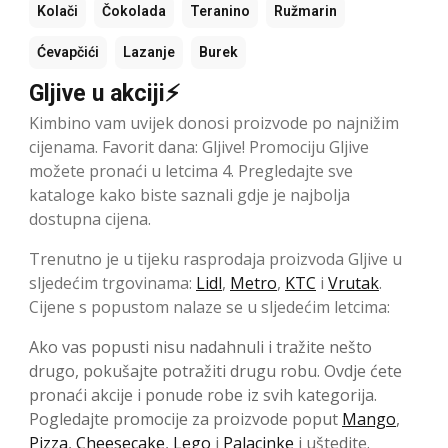
Kolači
Čokolada
Teranino
Ružmarin
Ćevapčići
Lazanje
Burek
Gljive u akciji⚡
Kimbino vam uvijek donosi proizvode po najnižim
cijenama. Favorit dana: Gljive! Promociju Gljive
možete pronaći u letcima 4. Pregledajte sve
kataloge kako biste saznali gdje je najbolja
dostupna cijena.
Trenutno je u tijeku rasprodaja proizvoda Gljive u
sljedećim trgovinama:
Lidl
,
Metro
,
KTC
i
Vrutak
.
Cijene s popustom nalaze se u sljedećim letcima:
Ako vas popusti nisu nadahnuli i tražite nešto
drugo, pokušajte potražiti drugu robu. Ovdje ćete
pronaći akcije i ponude robe iz svih kategorija.
Pogledajte promocije za proizvode poput
Mango
,
Pizza
,
Cheesecake
,
Lego
i
Palacinke
i uštedite.