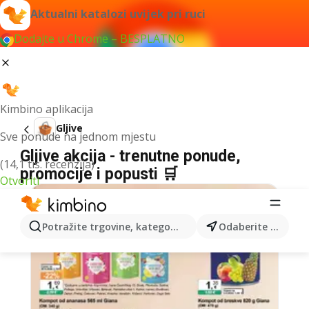
Aktualni katalozi uvijek pri ruci
Dodajte u Chrome – BESPLATNO
Kimbino aplikacija
Gljive
Sve ponude na jednom mjestu
Gljive akcija - trenutne ponude,
(14,1 tis. recenzija)
promocije i popusti 🛒
Otvoriti
Potražite trgovine, kategorije, proizvode...
Odaberite grad