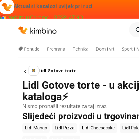
Aktualni katalozi uvijek pri ruci
Dodajte u Chrome – BESPLATNO
Ponude
Prehrana
Tehnika
Dom i vrt
Sport i
Lidl Gotove torte
Lidl Gotove torte - u akci
kataloga⚡
Nismo pronašli rezultate za taj izraz.
Slijedeći proizvodi u trgovina
Lidl
Mango
Lidl
Pizza
Lidl
Cheesecake
Lidl
Pala