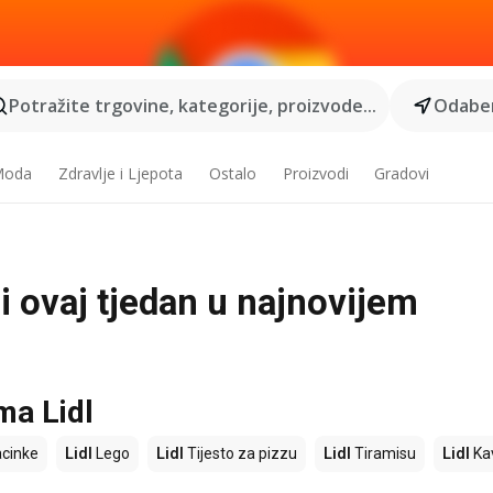
Potražite trgovine, kategorije, proizvode...
Odaber
 Moda
Zdravlje i Ljepota
Ostalo
Proizvodi
Gradovi
ji ovaj tjedan u najnovijem
ma Lidl
cinke
Lidl
Lego
Lidl
Tijesto za pizzu
Lidl
Tiramisu
Lidl
Ka