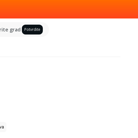
ite grad
Potvrdite
va