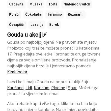
Cedevita
Musaka
Torta
Nintendo Switch
Kolači
Čokolada
Teranino
Ružmarin
Ćevapčići
Lazanje
Burek
Gouda u akciji⚡
Gouda po najboljoj cijeni? Na pravom ste mjestu.
Proizvod koji tražite možete pronaći u katalozima
17. Pregledajte ove letke i pronađite druge izvrsne
cijene za svoje omiljene proizvode. Pronalaženje
najboljih cijena brzo je i jednostavno pomoću
Kimbino.hr
.
Lanci koji imaju Gouda na popustu uključuju
Kaufland
,
Lidl
,
Konzum
,
Plodine
i
Spar
. Možete ga
pronaći u sljedećim letcima:
Ako trebate kupiti više toga, kliknite na bilo koju
trgovinu i njene kataloge. Na primjer, pogledajte