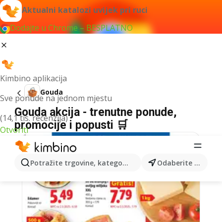
Aktualni katalozi uvijek pri ruci
Dodajte u Chrome – BESPLATNO
Kimbino aplikacija
Gouda
Sve ponude na jednom mjestu
Gouda akcija - trenutne ponude,
(14,1 tis. recenzija)
promocije i popusti 🛒
Otvoriti
Potražite trgovine, kategorije, proizvode...
Odaberite grad