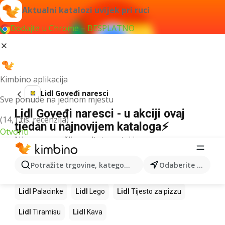
Aktualni katalozi uvijek pri ruci
Dodajte u Chrome – BESPLATNO
Kimbino aplikacija
Lidl Goveđi naresci
Sve ponude na jednom mjestu
Lidl Goveđi naresci - u akciji ovaj
(14,1 tis. recenzija)
tjedan u najnovijem kataloga⚡
Otvoriti
Nismo pronašli rezultate za taj izraz.
Slijedeći proizvodi u trgovinama Lidl
Potražite trgovine, kategorije, proizvode...
Odaberite grad
Lidl
Mango
Lidl
Pizza
Lidl
Cheesecake
Lidl
Palacinke
Lidl
Lego
Lidl
Tijesto za pizzu
Lidl
Tiramisu
Lidl
Kava