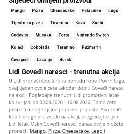
Slijedeći omiljeni proizvodi
Mango
Pizza
Cheesecake
Palacinke
Lego
Tijesto za pizzu
Tiramisu
Kava
Sushi
Cedevita
Musaka
Torta
Nintendo Switch
Kolači
Čokolada
Teranino
Ružmarin
Ćevapčići
Lazanje
Burek
Lidl Goveđi naresci - trenutna akcija
U Lidl pronaći ćete široku ponudu robe. Povrh toga,
ovaj tjedan ovdje ćete također dobiti Goveđi naresci
na akciji! Pogledajte trenutni Lidl promotivni letak
koji vrijedi od 03.08.2026 - 16.08.2026. Tamo ćete
pronaći mnoge sjajne ponude i popuste. Ako želite
kupiti druge proizvode na akciji, pregledajte cijeli
Lidl letak. Osim Goveđi naresci, danas ovdje možete
pronaći i
Mango
,
Pizza
,
Cheesecake
,
Lego
i