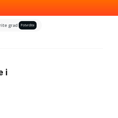
ite grad
Potvrdite
 i