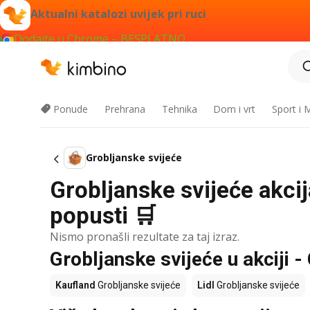
Aktualni katalozi uvijek pri ruci
Dodajte u Chrome – BESPLATNO
Ponude
Prehrana
Tehnika
Dom i vrt
Sport i
Grobljanske svijeće
Grobljanske svijeće akcij
popusti 🛒
Nismo pronašli rezultate za taj izraz.
Grobljanske svijeće u akciji - 
Kaufland
Grobljanske svijeće
Lidl
Grobljanske svijeće