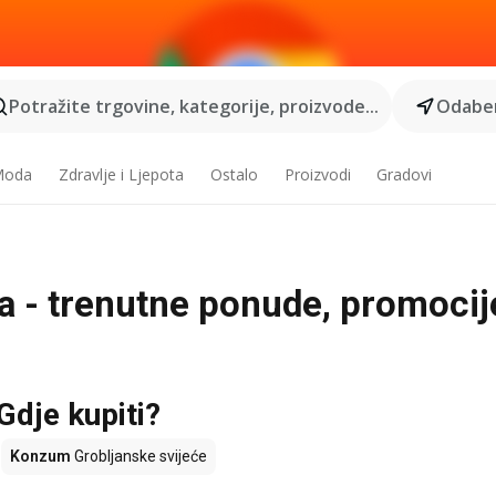
Potražite trgovine, kategorije, proizvode...
Odaber
 Moda
Zdravlje i Ljepota
Ostalo
Proizvodi
Gradovi
a - trenutne ponude, promocije
Gdje kupiti?
Konzum
Grobljanske svijeće