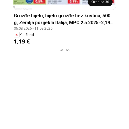
Stranica
30
Grožđe bijelo, bijelo grožđe bez koštica, 500
g, Zemlja porijekla Italija, MPC 2.5.2025=2,19€,
06.08.2026
-
11.08.2026
(=1 kg 2,38€)
Kaufland
1,19 €
OGLAS