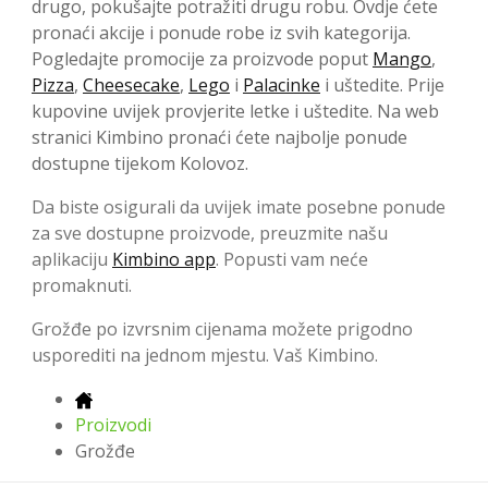
drugo, pokušajte potražiti drugu robu. Ovdje ćete
pronaći akcije i ponude robe iz svih kategorija.
Pogledajte promocije za proizvode poput
Mango
,
Pizza
,
Cheesecake
,
Lego
i
Palacinke
i uštedite. Prije
kupovine uvijek provjerite letke i uštedite. Na web
stranici Kimbino pronaći ćete najbolje ponude
dostupne tijekom Kolovoz.
Da biste osigurali da uvijek imate posebne ponude
za sve dostupne proizvode, preuzmite našu
aplikaciju
Kimbino app
. Popusti vam neće
promaknuti.
Grožđe po izvrsnim cijenama možete prigodno
usporediti na jednom mjestu. Vaš Kimbino.
Proizvodi
Grožđe