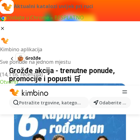
Aktualni katalozi uvijek pri ruci
Dodajte u Chrome – BESPLATNO
Kimbino aplikacija
Grožđe
Sve ponude na jednom mjestu
Grožđe akcija - trenutne ponude,
(14,1 tis. recenzija)
promocije i popusti 🛒
Otvoriti
Potražite trgovine, kategorije, proizvode...
Odaberite grad