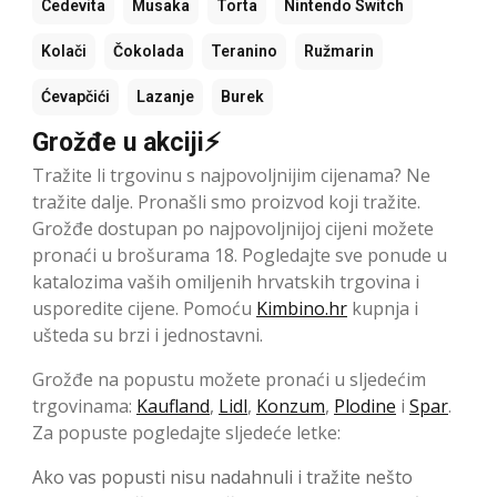
Cedevita
Musaka
Torta
Nintendo Switch
Kolači
Čokolada
Teranino
Ružmarin
Ćevapčići
Lazanje
Burek
Grožđe u akciji⚡
Tražite li trgovinu s najpovoljnijim cijenama? Ne
tražite dalje. Pronašli smo proizvod koji tražite.
Grožđe dostupan po najpovoljnijoj cijeni možete
pronaći u brošurama 18. Pogledajte sve ponude u
katalozima vaših omiljenih hrvatskih trgovina i
usporedite cijene. Pomoću
Kimbino.hr
kupnja i
ušteda su brzi i jednostavni.
Grožđe na popustu možete pronaći u sljedećim
trgovinama:
Kaufland
,
Lidl
,
Konzum
,
Plodine
i
Spar
.
Za popuste pogledajte sljedeće letke:
Ako vas popusti nisu nadahnuli i tražite nešto